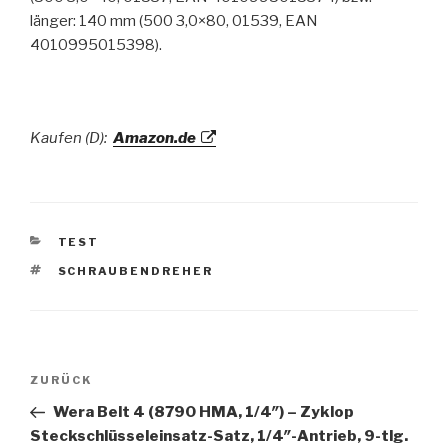
länger: 140 mm (500 3,0×80, 01539, EAN
4010995015398).
Kaufen (D):
Amazon.de
KATEGORIEN
TEST
SCHLAGWÖRTER
SCHRAUBENDREHER
Beitragsnavigation
Vorheriger
ZURÜCK
Beitrag
Wera Belt 4 (8790 HMA, 1/4″) – Zyklop
Steckschlüsseleinsatz-Satz, 1/4″-Antrieb, 9-tlg.