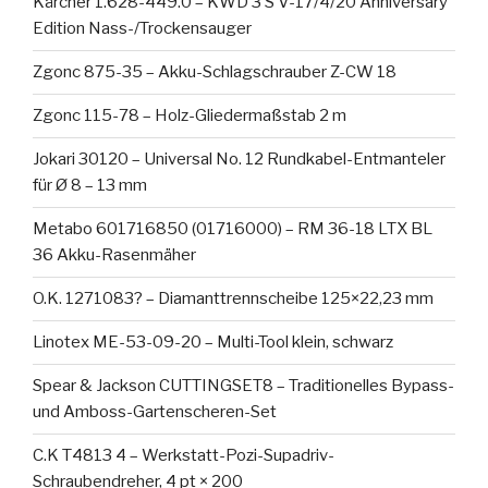
Kärcher 1.628-449.0 – KWD 3 S V-17/4/20 Anniversary
Edition Nass-/Trockensauger
Zgonc 875-35 – Akku-Schlagschrauber Z-CW 18
Zgonc 115-78 – Holz-Gliedermaßstab 2 m
Jokari 30120 – Universal No. 12 Rundkabel-Entmanteler
für Ø 8 – 13 mm
Metabo 601716850 (01716000) – RM 36-18 LTX BL
36 Akku-Rasenmäher
O.K. 1271083? – Diamanttrennscheibe 125×22,23 mm
Linotex ME-53-09-20 – Multi-Tool klein, schwarz
Spear & Jackson CUTTINGSET8 – Traditionelles Bypass-
und Amboss-Gartenscheren-Set
C.K T4813 4 – Werkstatt-Pozi-Supadriv-
Schraubendreher, 4 pt × 200