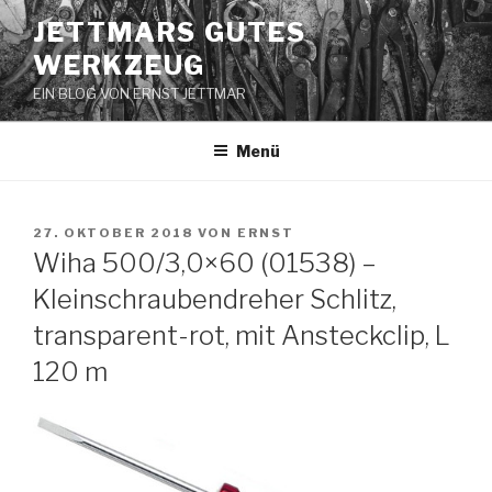
Zum
JETTMARS GUTES
Inhalt
WERKZEUG
springen
EIN BLOG VON ERNST JETTMAR
Menü
VERÖFFENTLICHT
27. OKTOBER 2018
VON
ERNST
AM
Wiha 500/3,0×60 (01538) –
Kleinschraubendreher Schlitz,
transparent-rot, mit Ansteckclip, L
120 m