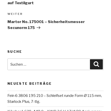
auf Textilgurt
Nächster
WEITER
Beitrag
Martor No. 175001 – Sicherheitsmesser
Secunorm 175
SUCHE
Suche
Suche
nach:
NEUESTE BEITRÄGE
Fein 6 3806 195 210 – Schleifset runde Form Ø 115 mm,
Starlock Plus, 7-tlg.