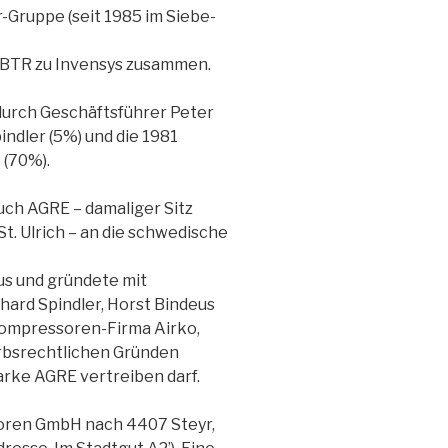
-Gruppe (seit 1985 im Siebe-
it BTR zu Invensys zusammen.
urch Geschäftsführer Peter
ndler (5%) und die 1981
 (70%).
uch AGRE – damaliger Sitz
t. Ulrich – an die schwedische
s und gründete mit
ard Spindler, Horst Bindeus
Kompressoren-Firma Airko,
rbsrechtlichen Gründen
ke AGRE vertreiben darf.
oren GmbH nach 4407 Steyr,