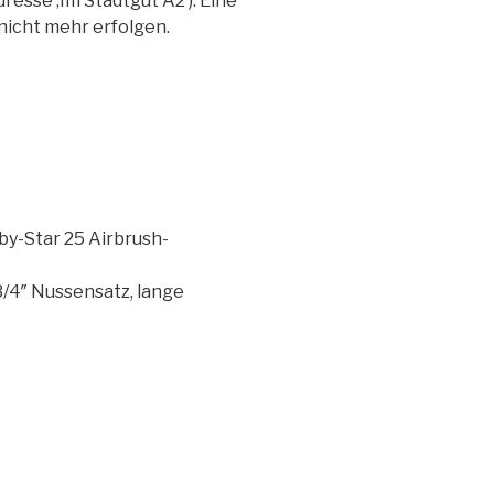
resse ‚Im Stadtgut A2’). Eine
nicht mehr erfolgen.
y-Star 25 Airbrush-
4″ Nussensatz, lange