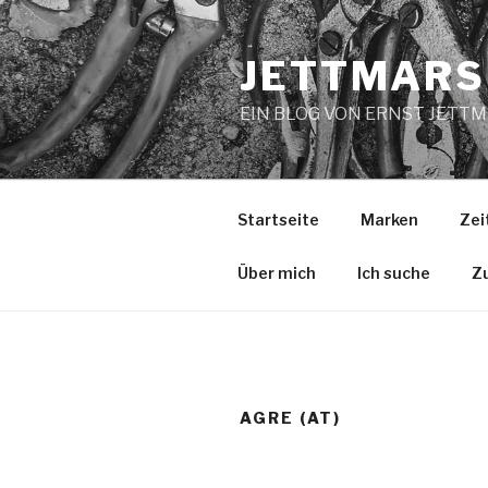
Zum
Inhalt
JETTMARS
springen
EIN BLOG VON ERNST JETT
Startseite
Marken
Zei
Über mich
Ich suche
Z
AGRE (AT)