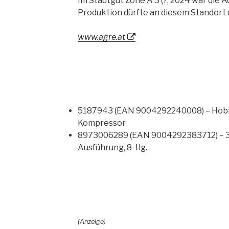
Im Stadtgut Zone A 3 (?; 2024 war die Ad
Produktion dürfte an diesem Standort 
www.agre.at
5187943 (EAN 9004292240008) – Hobb
Kompressor
8973006289 (EAN 9004292383712) – 3/
Ausführung, 8-tlg.
(Anzeige)