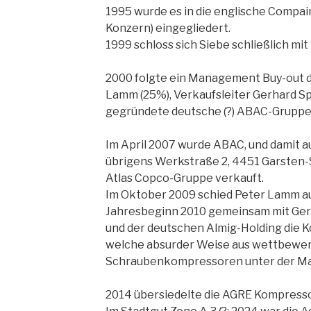
1995 wurde es in die englische Compair
Konzern) eingegliedert.
1999 schloss sich Siebe schließlich m
2000 folgte ein Management Buy-out d
Lamm (25%), Verkaufsleiter Gerhard Spi
gegründete deutsche (?) ABAC-Gruppe
Im April 2007 wurde ABAC, und damit a
übrigens Werkstraße 2, 4451 Garsten-S
Atlas Copco-Gruppe verkauft.
Im Oktober 2009 schied Peter Lamm au
Jahresbeginn 2010 gemeinsam mit Gerh
und der deutschen Almig-Holding die 
welche absurder Weise aus wettbewe
Schraubenkompressoren unter der Mar
2014 übersiedelte die AGRE Kompress