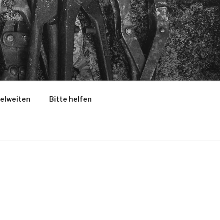
selweiten
Bitte helfen