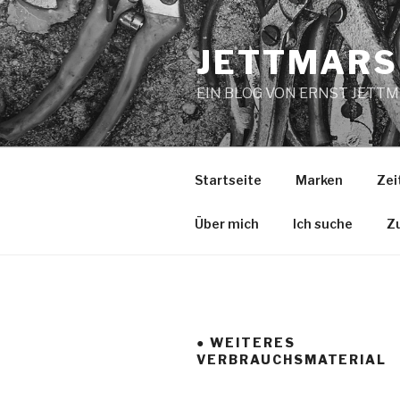
Zum
Inhalt
JETTMARS
springen
EIN BLOG VON ERNST JETT
Startseite
Marken
Zei
Über mich
Ich suche
Z
● WEITERES
VERBRAUCHSMATERIAL