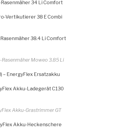
-Rasenmäher 34 Li Comfort
o-Vertikutierer 38 E Combi
-Rasenmäher 38.4 Li Comfort
-Rasenmäher Moweo 3.85 Li
) – EnergyFlex Ersatzakku
gyFlex Akku-Ladegerät C130
yFlex Akku-Grastrimmer GT
gyFlex Akku-Heckenschere