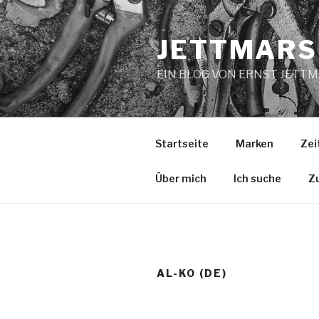
Zum
Inhalt
JETTMARS
springen
EIN BLOG VON ERNST JETT
Startseite
Marken
Zei
Über mich
Ich suche
Z
AL-KO (DE)