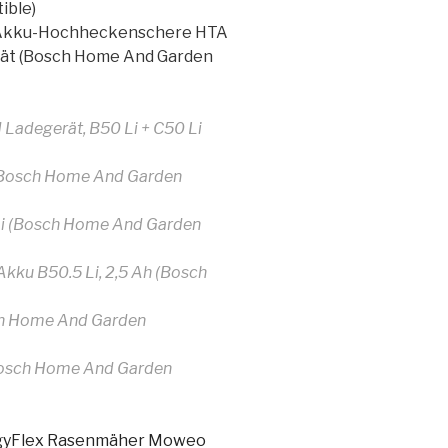
ible)
V Akku-Hochheckenschere HTA
erät (Bosch Home And Garden
d Ladegerät, B50 Li + C50 Li
A (Bosch Home And Garden
0 Li (Bosch Home And Garden
ku B50.5 Li, 2,5 Ah (Bosch
sch Home And Garden
(Bosch Home And Garden
rgyFlex Rasenmäher Moweo