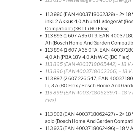
113 616 – Kettensäge CS 4030 (EnergyF
113 886 (EAN 4003718062328) – 2× 18 
inkl. 2 Akkus 4,0 Ah und Ladegerät (
Compatible) (38.1 Li BO Flex)
113 893 (1 607 A35 0T9, EAN 400371805
Ah (Bosch Home And Garden Compatib
113 894 (1 607 A35 0TA, EAN 40037180
4,0 Ah (PBA 18V 4.0 Ah W-C) (BO Flex)
113 895 (EAN 4003718065442) – 18 V Ak
113 896 (EAN 4003718062366) – 18 V Ak
113 897 (2 607 226 547, EAN 40037180
Li, 3 A (BO Flex / Bosch Home And Gard
113 899 (EAN 4003718062397) – 18 V L
Flex)
113 902 (EAN 4003718062427) – 2× 18 
solo (Bosch Home And Garden Compatibl
113 925 (EAN 4003718062496) – 18 