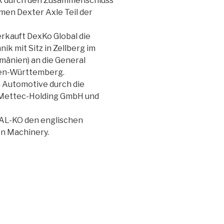
k durch den Zusammenschluss
en Dexter Axle Teil der
rkauft DexKo Global die
k mit Sitz in Zellberg im
mänien) an die General
en-Württemberg.
Automotive durch die
 Mettec-Holding GmbH und
 AL-KO den englischen
n Machinery.