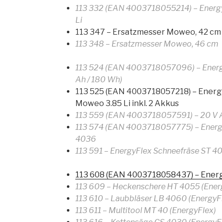
113 332 (EAN 4003718055214) – Energ
Li
113 347 – Ersatzmesser Moweo, 42 cm
113 348 – Ersatzmesser Moweo, 46 cm
113 524 (EAN 4003718057096) – EnergyF
Ah / 180 Wh)
113 525 (EAN 4003718057218) – Ener
Moweo 3.85 Li inkl. 2 Akkus
113 559 (EAN 4003718057591) – 20 V Ak
113 574 (EAN 4003718057775) – Energy
4036
113 591 – EnergyFlex Schneefräse ST 4
113 608 (EAN 4003718058437) – Ener
113 609 – Heckenschere HT 4055 (Ener
113 610 – Laubbläser LB 4060 (EnergyF
113 611 – Multitool MT 40 (EnergyFlex)