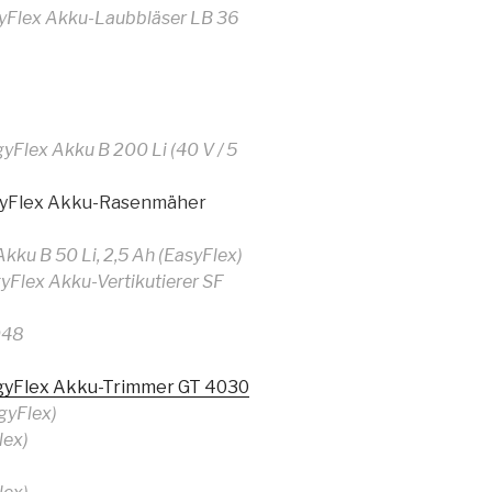
yFlex Akku-Laubbläser LB 36
lex Akku B 200 Li (40 V / 5
gyFlex Akku-Rasenmäher
ku B 50 Li, 2,5 Ah (EasyFlex)
Flex Akku-Vertikutierer SF
048
gyFlex Akku-Trimmer GT 4030
gyFlex)
lex)