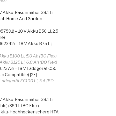
lex)
V Akku-Rasenmäher 38.1 Li
Bosch Home And Garden
7591) – 18 V Akku B50 Li, 2,5
le)
62342) – 18 V Akku B75 Li,
ku B100 Li, 5,0 Ah (BO Flex)
ku B125 Li, 6,0 Ah (BO Flex)
62373) – 18 V Ladegerät C50
en Compatible) [2×]
adegerät FC100 Li, 3 A (BO
V Akku-Rasenmäher 38.1 Li
e) (38.1 Li BO Flex)
V Akku-Hochheckenschere HTA