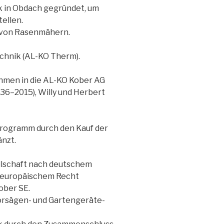
k in Obdach gegründet, um
ellen.
n von Rasenmähern.
technik (AL-KO Therm).
hmen in die AL-KO Kober AG
936–2015), Willy und Herbert
rogramm durch den Kauf der
änzt.
llschaft nach deutschem
h europäischem Recht
ober SE.
orsägen- und Gartengeräte-