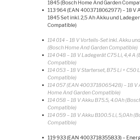
1845 (Bosch Home And Garden Compat
113 964 (EAN 4003718062977) – 18 
1845 Set inkl. 2,5 Ah Akku und Ladeg
Compatible)
114 014 – 18 V Vorteils-Set inkl. Akku un
(Bosch Home And Garden Compatible)
114 048 – 18 V Ladegerät C75 Li, 4,4 
Compatible)
114 053 – 18 V Starterset, B75 Li + C5
Compatible)
114 057 (EAN 4003718065428) – 18 V Ak
Home And Garden Compatible)
114 058 – 18 V Akku B75.5, 4.0Ah (Bo
Compatible)
114 059 – 18 V Akku B100.5 Li, 5,0Ah 
Compatible)
119 933 (EAN 4003718355833) – Ene