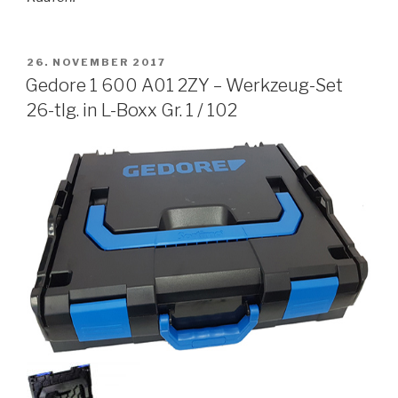
VERÖFFENTLICHT
26. NOVEMBER 2017
AM
Gedore 1 600 A01 2ZY – Werkzeug-Set
26-tlg. in L-Boxx Gr. 1 / 102