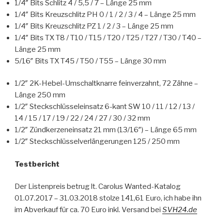
1/4″ Bits Schlitz 4 / 5,5 / 7 – Länge 25 mm
1/4″ Bits Kreuzschlitz PH 0 / 1 / 2 / 3 / 4 – Länge 25 mm
1/4″ Bits Kreuzschlitz PZ 1 / 2 / 3 – Länge 25 mm
1/4″ Bits TX T8 / T10 / T15 / T20 / T25 / T27 / T30 / T40 –
Länge 25 mm
5/16″ Bits TX T45 / T50 / T55 – Länge 30 mm
1/2″ 2K-Hebel-Umschaltknarre feinverzahnt, 72 Zähne –
Länge 250 mm
1/2″ Steckschlüsseleinsatz 6-kant SW 10 / 11 / 12 / 13 /
14 / 15 / 17 / 19 / 22 / 24 / 27 / 30 / 32 mm
1/2″ Zündkerzeneinsatz 21 mm (13/16″) – Länge 65 mm
1/2″ Steckschlüsselverlängerungen 125 / 250 mm
Testbericht
Der Listenpreis betrug lt. Carolus Wanted-Katalog
01.07.2017 – 31.03.2018 stolze 141,61 Euro, ich habe ihn
im Abverkauf für ca. 70 Euro inkl. Versand bei
SVH24.de