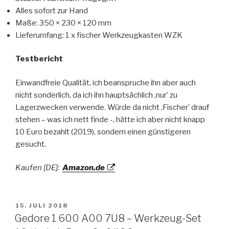
Alles sofort zur Hand
Maße: 350 × 230 × 120 mm
Lieferumfang: 1 x fischer Werkzeugkasten WZK
Testbericht
Einwandfreie Qualität, ich beanspruche ihn aber auch
nicht sonderlich, da ich ihn hauptsächlich ‚nur’ zu
Lagerzwecken verwende. Würde da nicht ‚Fischer’ drauf
stehen – was ich nett finde -, hätte ich aber nicht knapp
10 Euro bezahlt (2019), sondern einen günstigeren
gesucht.
Kaufen [DE]:
Amazon.de
VERÖFFENTLICHT
15. JULI 2018
AM
Gedore 1 600 A00 7U8 – Werkzeug-Set