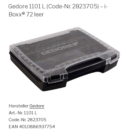
AM
Gedore 1101 L (Code-Nr. 2823705) – i-
Boxx® 72 leer
Hersteller
Gedore
Art.-Nr. 1101 L
Code-Nr. 2823705
EAN 4010886937754