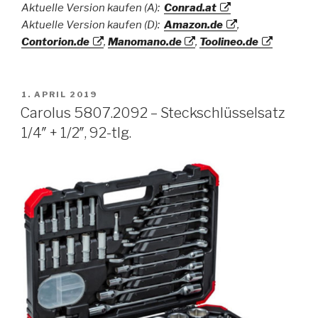
Aktuelle Version kaufen (A):
Conrad.at
Aktuelle Version kaufen (D):
Amazon.de
,
Contorion.de
,
Manomano.de
,
Toolineo.de
VERÖFFENTLICHT
1. APRIL 2019
AM
Carolus 5807.2092 – Steckschlüsselsatz
1/4″ + 1/2″, 92-tlg.