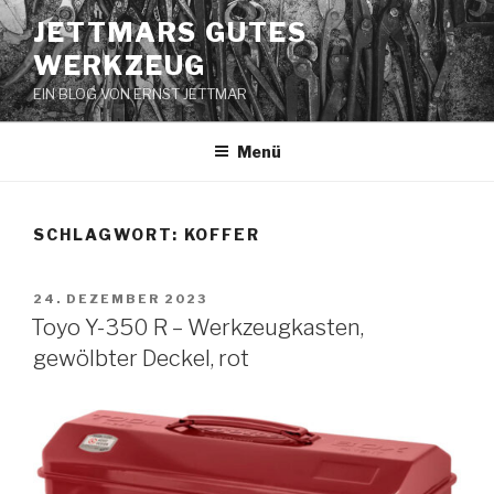
Zum
JETTMARS GUTES
Inhalt
WERKZEUG
springen
EIN BLOG VON ERNST JETTMAR
Menü
SCHLAGWORT:
KOFFER
VERÖFFENTLICHT
24. DEZEMBER 2023
AM
Toyo Y-350 R – Werkzeugkasten,
gewölbter Deckel, rot