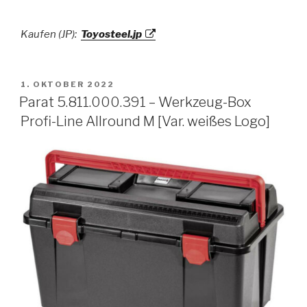
Kaufen (JP):
Toyosteel.jp
VERÖFFENTLICHT
1. OKTOBER 2022
AM
Parat 5.811.000.391 – Werkzeug-Box
Profi-Line Allround M [Var. weißes Logo]