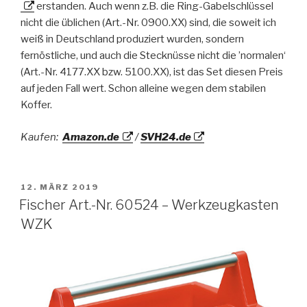
erstanden. Auch wenn z.B. die Ring-Gabelschlüssel
nicht die üblichen (Art.-Nr. 0900.XX) sind, die soweit ich
weiß in Deutschland produziert wurden, sondern
fernöstliche, und auch die Stecknüsse nicht die ’normalen‘
(Art.-Nr. 4177.XX bzw. 5100.XX), ist das Set diesen Preis
auf jeden Fall wert. Schon alleine wegen dem stabilen
Koffer.
Kaufen:
Amazon.de
/
SVH24.de
VERÖFFENTLICHT
12. MÄRZ 2019
AM
Fischer Art.-Nr. 60524 – Werkzeugkasten
WZK