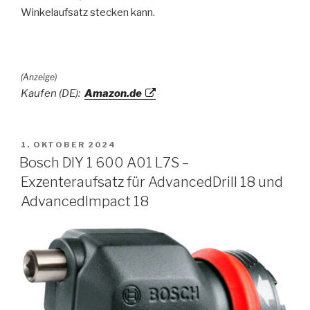
Winkelaufsatz stecken kann.
(Anzeige)
Kaufen (DE):
Amazon.de
VERÖFFENTLICHT
1. OKTOBER 2024
AM
Bosch DIY 1 600 A01 L7S –
Exzenteraufsatz für AdvancedDrill 18 und
AdvancedImpact 18