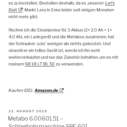
es zu bestellen. Bestellen deshalb, da es ‚unseren’
Let’s
Doit
-Markt Lenz in Enns leider seit einigen Monaten
nicht mehr gibt.
Rechne ich die Einzelpreise für 3 Akkus (2× 2,0 Ah + 1×
4,0 Ah), ein Ladegerät und die Metabox zusammen, hat
der Schrauber ‚solo’ weniger als nichts gekostet. Und
obwohl er ein tolles Gerät ist, werde ich ihn wohl
weiterverkaufen und nur das Zubehör behalten, um es mit
meinem
SB 18 LT BL SE
zu verwenden.
Kaufen (DE):
Amazon.de
VERÖFFENTLICHT
21. AUGUST 2019
AM
Metabo 6.00601.51 –
Schlagbohrmaschine SBE 601