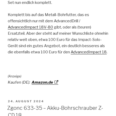
Set nun endlich komplett.
Komplett bis auf das Metall-Bohrfutter, das es
offensichtlich nur mit dem AdvancedDrill /
AdvancedImpact 18V-80
gibt, oder als (teuren)
Ersatzteil. Aber der steht auf meiner Wunschliste ohnehin
relativ weit oben, etwa 100 Euro für das Impact-Solo-
Gerät sind ein gutes Angebot, ein deutlich besseres als
die ebenfalls etwa 100 Euro für den
AdvancedImpact 18
.
(Anzeige)
Kaufen (DE):
Amazon.de
VERÖFFENTLICHT
24. AUGUST 2024
AM
Zgonc 633-35 – Akku-Bohrschrauber Z-
CD 18