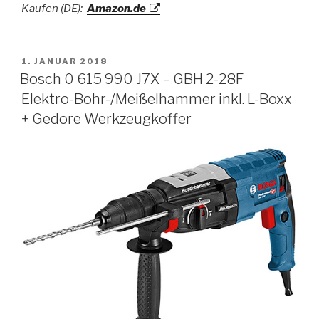
Kaufen (DE):
Amazon.de
VERÖFFENTLICHT
1. JANUAR 2018
AM
Bosch 0 615 990 J7X – GBH 2-28F
Elektro-Bohr-/Meißelhammer inkl. L-Boxx
+ Gedore Werkzeugkoffer