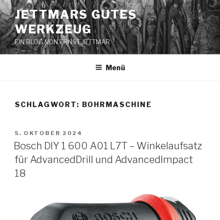
Zum
JETTMARS GUTES
Inhalt
WERKZEUG
springen
EIN BLOG VON ERNST JETTMAR
Menü
SCHLAGWORT:
BOHRMASCHINE
VERÖFFENTLICHT
5. OKTOBER 2024
AM
Bosch DIY 1 600 A01 L7T – Winkelaufsatz
für AdvancedDrill und AdvancedImpact
18