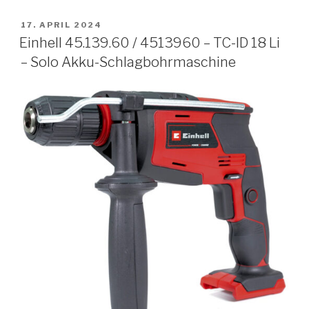
VERÖFFENTLICHT
17. APRIL 2024
AM
Einhell 45.139.60 / 4513960 – TC-ID 18 Li
– Solo Akku-Schlagbohrmaschine