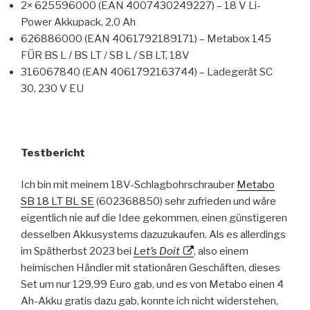
2× 625596000 (EAN 4007430249227) – 18 V Li-
Power Akkupack, 2,0 Ah
626886000 (EAN 4061792189171) – Metabox 145
FÜR BS L / BS LT / SB L / SB LT, 18V
316067840 (EAN 4061792163744) – Ladegerät SC
30, 230 V EU
Testbericht
Ich bin mit meinem 18V-Schlagbohrschrauber
Metabo
SB 18 LT BL SE
(602368850) sehr zufrieden und wäre
eigentlich nie auf die Idee gekommen, einen günstigeren
desselben Akkusystems dazuzukaufen. Als es allerdings
im Spätherbst 2023 bei
Let’s Doit
, also einem
heimischen Händler mit stationären Geschäften, dieses
Set um nur 129,99 Euro gab, und es von Metabo einen 4
Ah-Akku gratis dazu gab, konnte ich nicht widerstehen,