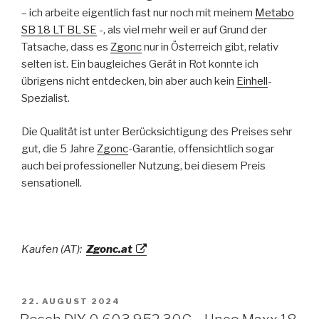
– ich arbeite eigentlich fast nur noch mit meinem
Metabo
SB 18 LT BL SE
-, als viel mehr weil er auf Grund der
Tatsache, dass es
Zgonc
nur in Österreich gibt, relativ
selten ist. Ein baugleiches Gerät in Rot konnte ich
übrigens nicht entdecken, bin aber auch kein
Einhell
-
Spezialist.
Die Qualität ist unter Berücksichtigung des Preises sehr
gut, die 5 Jahre
Zgonc
-Garantie, offensichtlich sogar
auch bei professioneller Nutzung, bei diesem Preis
sensationell.
Kaufen (AT):
Zgonc.at
VERÖFFENTLICHT
22. AUGUST 2024
AM