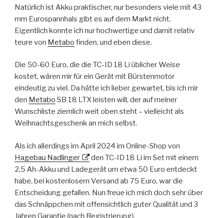
Natürlich ist Akku praktischer, nur besonders viele mit 43
mm Eurospannhals gibt es auf dem Markt nicht.
Eigentlich konnte ich nur hochwertige und damit relativ
teure von
Metabo
finden, und eben diese.
Die 50-60 Euro, die die TC-ID 18 Li üblicher Weise
kostet, wären mir für ein Gerät mit Bürstenmotor
eindeutig zu viel. Da hätte ich lieber gewartet, bis ich mir
den
Metabo
SB 18 LTX leisten will, der auf meiner
Wunschliste ziemlich weit oben steht – vielleicht als
Weihnachtsgeschenk an mich selbst.
Als ich allerdings im April 2024 im Online-Shop von
Hagebau Nadlinger
den TC-ID 18 Li im Set mit einem
2,5 Ah-Akku und Ladegerät um etwa 50 Euro entdeckt
habe, bei kostenlosem Versand ab 75 Euro, war die
Entscheidung gefallen. Nun freue ich mich doch sehr über
das Schnäppchen mit offensichtlich guter Qualität und 3
Jahren Garantie (nach Registrierung).