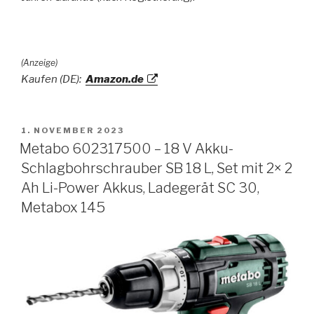
(Anzeige)
Kaufen (DE):
Amazon.de
VERÖFFENTLICHT
1. NOVEMBER 2023
AM
Metabo 602317500 – 18 V Akku-
Schlagbohrschrauber SB 18 L, Set mit 2× 2
Ah Li-Power Akkus, Ladegerät SC 30,
Metabox 145