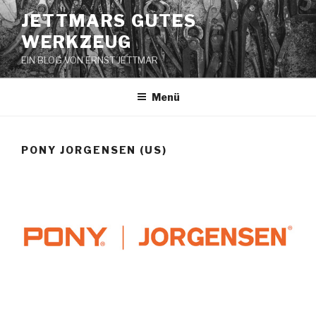
Zum
JETTMARS GUTES
Inhalt
WERKZEUG
springen
EIN BLOG VON ERNST JETTMAR
Menü
PONY JORGENSEN (US)