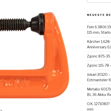
NEUESTE B
Fein 6 3806 19
115 mm, Starloc
Kärcher 1.628
Anniversary E
Zgonc 875-35 
Zgonc 115-78 
Jokari 30120 –
Entmanteler f
Metabo 60171
BL 36 Akku-R
O.K. 1271083?
mm