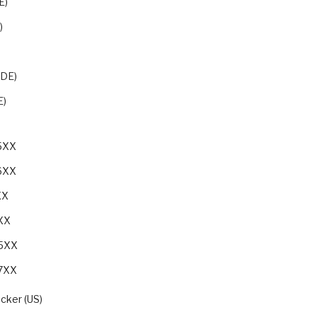
E)
)
)
(DE)
E)
05XX
06XX
XX
9XX
05XX
07XX
cker (US)