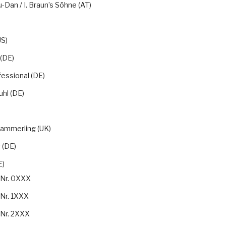
u-Dan / I. Braun’s Söhne (AT)
S)
(DE)
essional (DE)
hl (DE)
)
 Kammerling (UK)
 (DE)
E)
-Nr. 0XXX
-Nr. 1XXX
-Nr. 2XXX