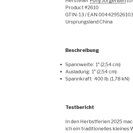
Hersteller
Pony Jorgensen
(U
Product #2610
GTIN-13 / EAN 00442952610
Ursprungsland China
Beschreibung
Spannweite: 1″ (2,54 cm)
Ausladung: 1″ (2,54 cm)
Spannkraft: 400 lb. (1,78 kN)
Testbericht
In den Herbstferien 2025 mach
ich ein traditionelles kleine