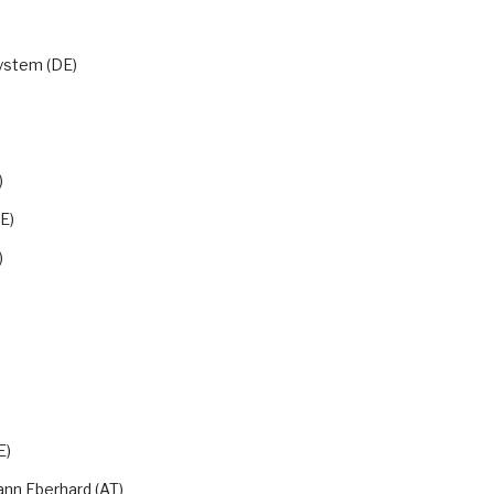
ystem (DE)
)
E)
)
E)
ann Eberhard (AT)