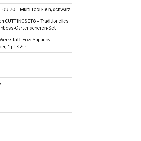
09-20 – Multi-Tool klein, schwarz
on CUTTINGSET8 – Traditionelles
Amboss-Gartenscheren-Set
Werkstatt-Pozi-Supadriv-
er, 4 pt × 200
e