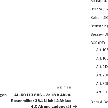
Ballistol (D
Bellota (ES
Belzer (DE
Bernstein 
Bessey (D
BGS (DE)
Art. 1
Art. 1
Art. 21
Art. 2
Art. 3
WEITER
Nächster
Art. 3
Beitrag
ger-
AL-KO 113 886 – 2× 18 V Akku-
Rasenmäher 38.1 Li inkl. 2 Akkus
Black & De
4,0 Ah und Ladegerät