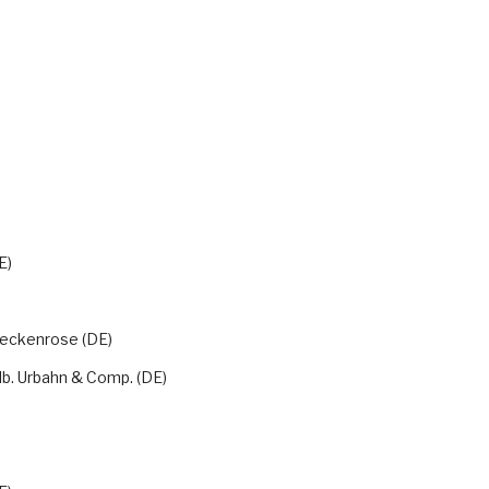
)
E)
eckenrose (DE)
lb. Urbahn & Comp. (DE)