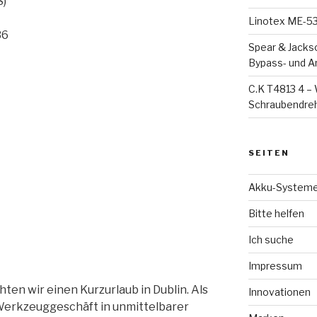
S)
Linotex ME-53-
36
Spear & Jacks
Bypass- und 
C.K T4813 4 – 
Schraubendreh
SEITEN
Akku-System
Bitte helfen
Ich suche
Impressum
ten wir einen Kurzurlaub in Dublin. Als
Innovationen
s Werkzeuggeschäft in unmittelbarer