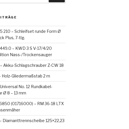
EITRÄGE
5 210 – Schleifset runde Form Ø
k Plus, 7-tlg.
-449.0 – KWD 3 S V-17/4/20
dition Nass-/Trockensauger
– Akku-Schlagschrauber Z-CW 18
– Holz-Gliedermaßstab 2 m
 Universal No. 12 Rundkabel-
ür Ø 8 – 13 mm
6850 (01716000) – RM 36-18 LTX
asenmäher
 – Diamanttrennscheibe 125×22,23