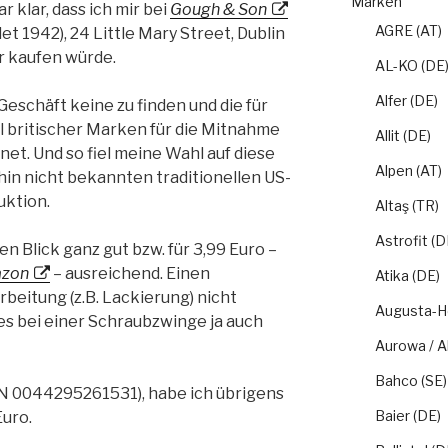
Marken
 klar, dass ich mir bei
Gough & Son
AGRE (AT)
det 1942), 24 Little Mary Street, Dublin
r kaufen würde.
AL-KO (DE
Alfer (DE)
eschäft keine zu finden und die für
l britischer Marken für die Mitnahme
Allit (DE)
net. Und so fiel meine Wahl auf diese
Alpen (AT)
ahin nicht bekannten traditionellen US-
uktion.
Altaş (TR)
Astrofit (D
en Blick ganz gut bzw. für 3,99 Euro –
zon
– ausreichend. Einen
Atika (DE)
rbeitung (z.B. Lackierung) nicht
Augusta-H
s bei einer Schraubzwinge ja auch
Aurowa / A
Bahco (SE)
N 0044295261531), habe ich übrigens
Baier (DE)
uro.