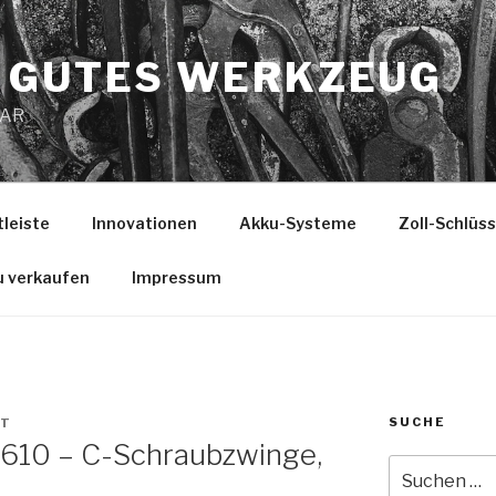
 GUTES WERKZEUG
MAR
tleiste
Innovationen
Akku-Systeme
Zoll-Schlüs
u verkaufen
Impressum
SUCHE
ST
610 – C-Schraubzwinge,
Suche
nach: