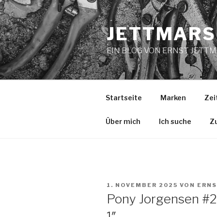
Zum
Inhalt
JETTMARS
springen
EIN BLOG VON ERNST JETT
Startseite
Marken
Zei
Über mich
Ich suche
Z
VERÖFFENTLICHT
1. NOVEMBER 2025
VON
ERN
AM
Pony Jorgensen #2
1″