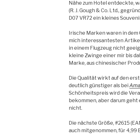
Nähe zum Hotel entdeckte, war
(R. J. Gough & Co. Ltd., gegrün
D07 VR72 ein kleines Souveni
Irische Marken waren in dem G
mich interessantesten Artike
in einem Flugzeug nicht geeig
kleine Zwinge einer mir bis d
Marke, aus chinesischer Prod
Die Qualität wirkt auf den erst
deutlich günstiger als bei
Ama
Schönheitspreis wird die Vera
bekommen, aber darum geht e
nicht.
Die nächste Größe, #2615 (EA
auch mitgenommen, für 4,99 E