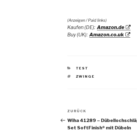
(Anzeigen / Paid links)
Kaufen (DE):
Amazon.de
Buy (UK):
Amazon.co.uk
KATEGORIEN
TEST
SCHLAGWÖRTER
ZWINGE
Beitragsnavigation
Vorheriger
ZURÜCK
Beitrag
Wiha 41289 – Dübellochschlä
Set SoftFinish® mit Dübeln