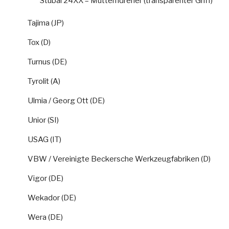
Stubai 24XX – Mutterndreher (transparenter Griff)
Tajima (JP)
Tox (D)
Turnus (DE)
Tyrolit (A)
Ulmia / Georg Ott (DE)
Unior (SI)
USAG (IT)
VBW / Vereinigte Beckersche Werkzeugfabriken (D)
Vigor (DE)
Wekador (DE)
Wera (DE)