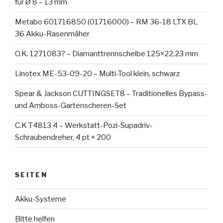
für Ø 8 – 13 mm
Metabo 601716850 (01716000) – RM 36-18 LTX BL
36 Akku-Rasenmäher
O.K. 1271083? – Diamanttrennscheibe 125×22,23 mm
Linotex ME-53-09-20 – Multi-Tool klein, schwarz
Spear & Jackson CUTTINGSET8 – Traditionelles Bypass-
und Amboss-Gartenscheren-Set
C.K T4813 4 – Werkstatt-Pozi-Supadriv-
Schraubendreher, 4 pt × 200
SEITEN
Akku-Systeme
Bitte helfen