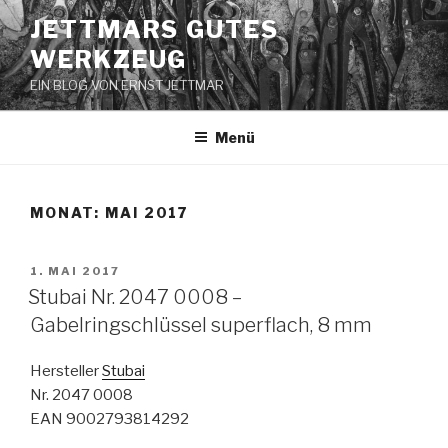
Zum
JETTMARS GUTES
Inhalt
WERKZEUG
springen
EIN BLOG VON ERNST JETTMAR
Menü
MONAT:
MAI 2017
VERÖFFENTLICHT
1. MAI 2017
AM
Stubai Nr. 2047 0008 –
Gabelringschlüssel superflach, 8 mm
Hersteller
Stubai
Nr. 2047 0008
EAN 9002793814292