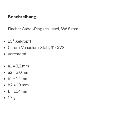
Beschreibung
Flacher Gabel-Ringschlüssel, SW 8 mm.
15° gekröpft
Chrom-Vanadium-Stahl, 31CrV3
verchromt
a1 = 3,2 mm
a2 = 3,0 mm
b1 = 14 mm
b2 = 19 mm
L = 114 mm
17 g