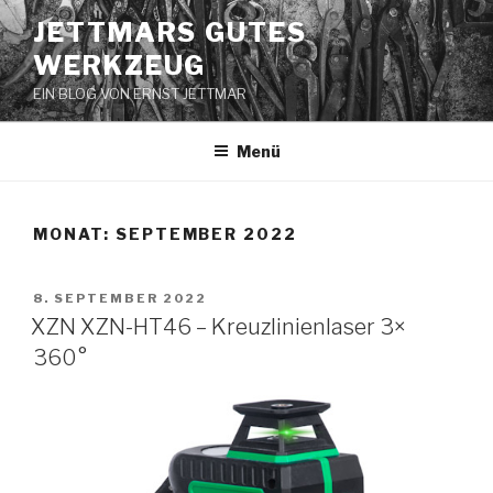
Zum
JETTMARS GUTES
Inhalt
WERKZEUG
springen
EIN BLOG VON ERNST JETTMAR
Menü
MONAT:
SEPTEMBER 2022
VERÖFFENTLICHT
8. SEPTEMBER 2022
AM
XZN XZN-HT46 – Kreuzlinienlaser 3×
360°