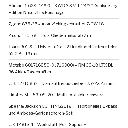
Kärcher 1.628-449.0 – KWD 3 S V-17/4/20 Anniversary
Edition Nass-/Trockensauger
Zgonc 875-35 – Akku-Schlagschrauber Z-CW 18
Zgonc 115-78 – Holz-Gliedermaßstab 2 m
Jokari 30120 – Universal No. 12 Rundkabel-Entmanteler
für Ø 8 – 13 mm
Metabo 601716850 (01716000) – RM 36-18 LTX BL
36 Akku-Rasenmäher
O.K. 1271083? – Diamanttrennscheibe 125×22,23 mm
Linotex ME-53-09-20 – Multi-Tool klein, schwarz
Spear & Jackson CUTTINGSET8 – Traditionelles Bypass-
und Amboss-Gartenscheren-Set
C.K T4813 4 – Werkstatt-Pozi-Supadriv-