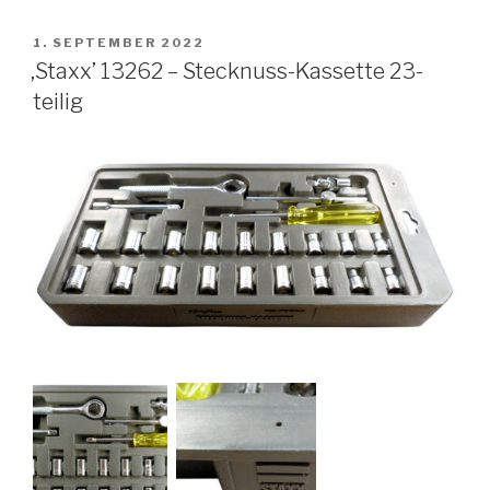
VERÖFFENTLICHT
1. SEPTEMBER 2022
AM
‚Staxx’ 13262 – Stecknuss-Kassette 23-
teilig