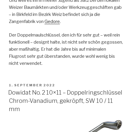
Und weil es ihn in meiner Jugend als Satz bei den lokalen
Weizer Baumärkten und/oder Werkzeuggeschäften gab
– in Birkfeld im Bezirk Weiz befindet sich ja die
Zangenfabrik von
Gedore
.
Der Doppelmaulschlüssel, den ich für sehr gut – weil rein
funktionell – designt halte, ist nicht sehr schön gegossen,
aber maßhaltig. Er hat die Jahre bis auf minimalen
Flugrost sehr gut überstanden, wurde wohl wenig bis
nicht verwendet.
VERÖFFENTLICHT
1. SEPTEMBER 2022
AM
Dowidat No. 2 10×11 – Doppelringschlüssel
Chrom-Vanadium, gekröpft, SW 10 / 11
mm