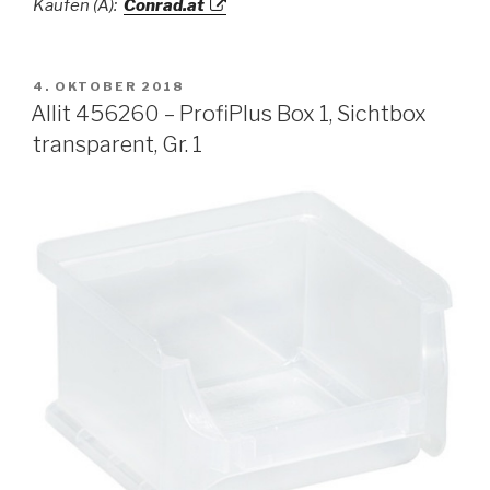
Kaufen (A):
Conrad.at
VERÖFFENTLICHT
4. OKTOBER 2018
AM
Allit 456260 – ProfiPlus Box 1, Sichtbox
transparent, Gr. 1