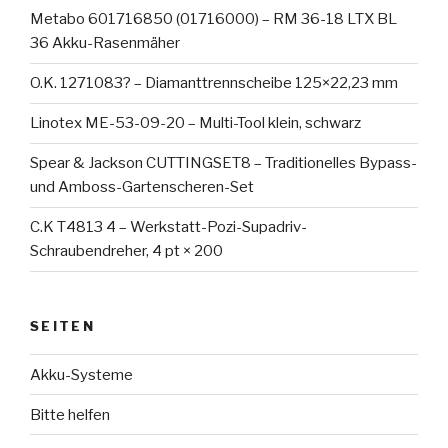
Metabo 601716850 (01716000) – RM 36-18 LTX BL
36 Akku-Rasenmäher
O.K. 1271083? – Diamanttrennscheibe 125×22,23 mm
Linotex ME-53-09-20 – Multi-Tool klein, schwarz
Spear & Jackson CUTTINGSET8 – Traditionelles Bypass-
und Amboss-Gartenscheren-Set
C.K T4813 4 – Werkstatt-Pozi-Supadriv-
Schraubendreher, 4 pt × 200
SEITEN
Akku-Systeme
Bitte helfen