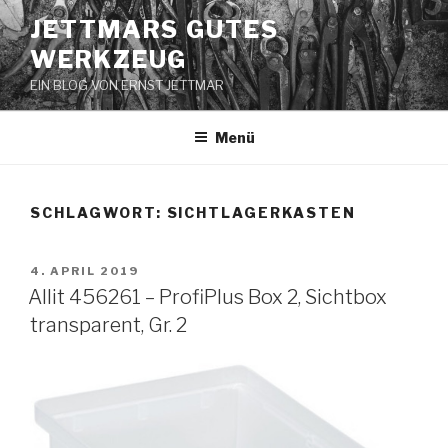
Zum
JETTMARS GUTES
Inhalt
WERKZEUG
springen
EIN BLOG VON ERNST JETTMAR
Menü
SCHLAGWORT:
SICHTLAGERKASTEN
VERÖFFENTLICHT
4. APRIL 2019
AM
Allit 456261 – ProfiPlus Box 2, Sichtbox
transparent, Gr. 2