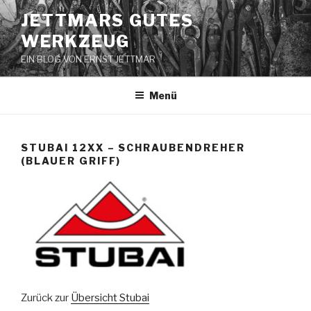
Zum
JETTMARS GUTES
Inhalt
WERKZEUG
springen
EIN BLOG VON ERNST JETTMAR
Menü
STUBAI 12XX – SCHRAUBENDREHER
(BLAUER GRIFF)
Zurück zur
Übersicht Stubai