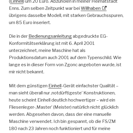
(
Einhell
) um 20 Euro. Abzuholen in meiner Heimatstadt
Enns. Zum selben Zeitpunkt war bei
Willhaben
übrigens dasselbe Modell, mit starken Gebrauchsspuren,
um 85 Euro inseriert.
Die in der
Bedienungsanleitung
abgedruckte EG-
Konformitätserklärung ist mit 6. April 2001
unterzeichnet, meine Maschine hat als
Produktionsdatum auch 2001 auf dem Typenschild. Wie
lange es in dieser Form von Zgonc angeboten wurde, ist
mir nicht bekannt.
Mit dem günstigen
Einhell
-Gerät einfachster Qualität –
man sieht überall nur ‚notdürftigeste’ Konstruktionen,
heute scheint Einhell deutlich hochwertiger – wird ein
Fliesenleger-‚Master’ (Meister) natürlich nicht glücklich
werden. Abgesehen davon, dass der eine manuelle
Maschine verwendet. Ich bin gespannt, ob die FS/ZM
180 nach 23 Jahren noch funktioniert und für meine