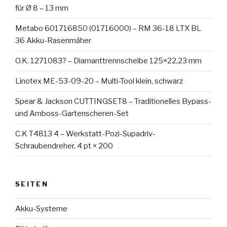
für Ø 8 – 13 mm
Metabo 601716850 (01716000) – RM 36-18 LTX BL
36 Akku-Rasenmäher
O.K. 1271083? – Diamanttrennscheibe 125×22,23 mm
Linotex ME-53-09-20 – Multi-Tool klein, schwarz
Spear & Jackson CUTTINGSET8 – Traditionelles Bypass-
und Amboss-Gartenscheren-Set
C.K T4813 4 – Werkstatt-Pozi-Supadriv-
Schraubendreher, 4 pt × 200
SEITEN
Akku-Systeme