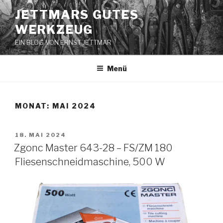
Zum
JETTMARS GUTES
Inhalt
WERKZEUG
springen
EIN BLOG VON ERNST JETTMAR
Menü
MONAT:
MAI 2024
VERÖFFENTLICHT
18. MAI 2024
AM
Zgonc Master 643-28 – FS/ZM 180
Fliesenschneidmaschine, 500 W