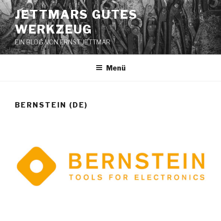
Zum
JETTMARS GUTES
Inhalt
WERKZEUG
springen
EIN BLOG VON ERNST JETTMAR
Menü
BERNSTEIN (DE)