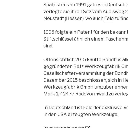
Spätestens ab 1991 gab es in Deutsch
verlegte sie ihren Sitz vom Auelsweg 2
Neustadt (Hessen), wo auch
Felo
zu find
1996 folgte ein Patent für den bekannt
Stiftschlüssel ähnlich einem Tasche
sind.
Offensichtlich 2015 kaufte Bondhus all
gegründeten Betz Werkzeugfabrik Gm
Gesellschafterversammlung der Bondh
Dezember 2015 beschlossen, sich in He
Werkzeugfabrik GmbH umzubenennen u
Mark 1, 42477 Radevormwald zu verle
In Deutschland ist
Felo
der exklusive V
in den USA erzeugten Werkzeuge.