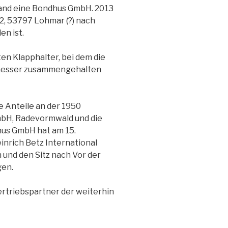
land eine Bondhus GmbH. 2013
2, 53797 Lohmar (?) nach
en ist.
en Klapphalter, bei dem die
nmesser zusammengehalten
e Anteile an der 1950
bH, Radevormwald und die
us GmbH hat am 15.
inrich Betz International
nd den Sitz nach Vor der
gen.
ertriebspartner der weiterhin