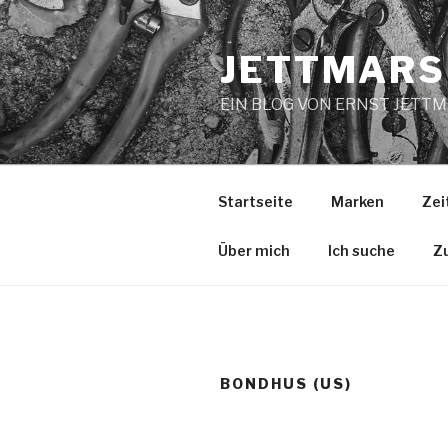
Zum
Inhalt
JETTMARS
springen
EIN BLOG VON ERNST JETT
Startseite
Marken
Zei
Über mich
Ich suche
Z
BONDHUS (US)