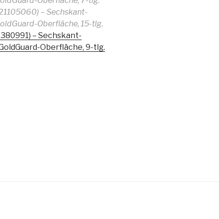
GoldGuard-Oberfläche, 7-tlg.
1105060) – Sechskant-
GoldGuard-Oberfläche, 15-tlg.
380991) – Sechskant-
 GoldGuard-Oberfläche, 9-tlg.