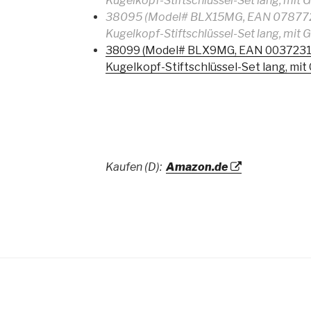
Kugelkopf-Stiftschlüssel-Set lang, mit 
38095 (Model# BLX15MG, EAN 078772
Kugelkopf-Stiftschlüssel-Set lang, mit 
38099 (Model# BLX9MG, EAN 0037231
Kugelkopf-Stiftschlüssel-Set lang, mit
Kaufen (D):
Amazon.de