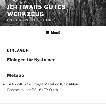
Zum
JETTMARS GUTES
Inhalt
WERKZEUG
springen
EIN BLOG VON ERNST JETTMAR
Menü
EINLAGEN
Einlagen für Systainer
Metabo
144.224060 – Einlage MetaLoc II, für Akku-
Bohrschrauber BS 18 LTX Quick