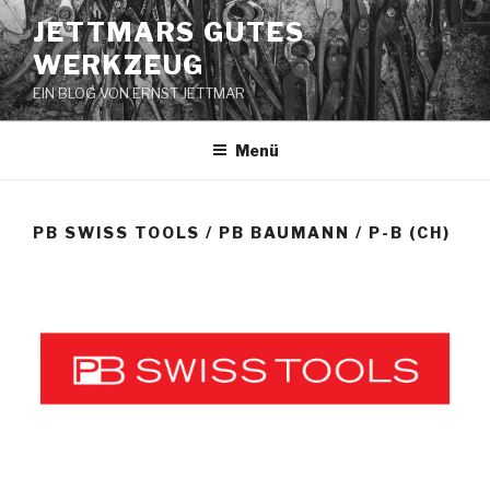
Zum
JETTMARS GUTES
Inhalt
WERKZEUG
springen
EIN BLOG VON ERNST JETTMAR
Menü
PB SWISS TOOLS / PB BAUMANN / P-B (CH)