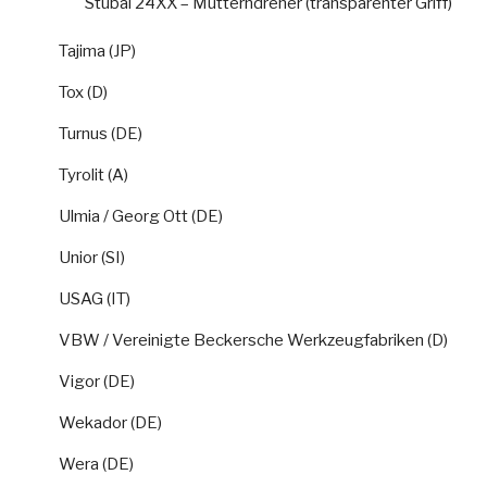
Stubai 24XX – Mutterndreher (transparenter Griff)
Tajima (JP)
Tox (D)
Turnus (DE)
Tyrolit (A)
Ulmia / Georg Ott (DE)
Unior (SI)
USAG (IT)
VBW / Vereinigte Beckersche Werkzeugfabriken (D)
Vigor (DE)
Wekador (DE)
Wera (DE)