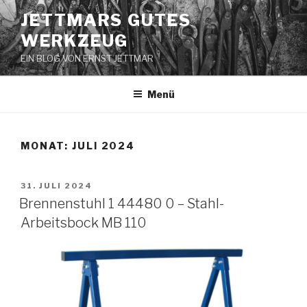
Zum
JETTMARS GUTES
Inhalt
WERKZEUG
springen
EIN BLOG VON ERNST JETTMAR
Menü
MONAT:
JULI 2024
VERÖFFENTLICHT
31. JULI 2024
AM
Brennenstuhl 1 44480 0 – Stahl-
Arbeitsbock MB 110