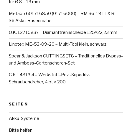
für Ø 8 – 13 mm
Metabo 601716850 (01716000) – RM 36-18 LTX BL
36 Akku-Rasenmäher
O.K. 1271083? – Diamanttrennscheibe 125×22,23 mm
Linotex ME-53-09-20 – Multi-Tool klein, schwarz
Spear & Jackson CUTTINGSET8 – Traditionelles Bypass-
und Amboss-Gartenscheren-Set
C.K T4813 4 – Werkstatt-Pozi-Supadriv-
Schraubendreher, 4 pt × 200
SEITEN
Akku-Systeme
Bitte helfen