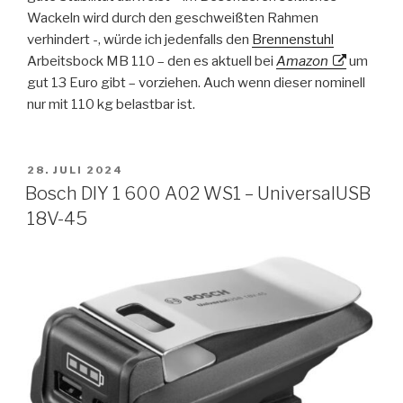
Wackeln wird durch den geschweißten Rahmen
verhindert -, würde ich jedenfalls den
Brennenstuhl
Arbeitsbock MB 110 – den es aktuell bei
Amazon
um
gut 13 Euro gibt – vorziehen. Auch wenn dieser nominell
nur mit 110 kg belastbar ist.
VERÖFFENTLICHT
28. JULI 2024
AM
Bosch DIY 1 600 A02 WS1 – UniversalUSB
18V-45