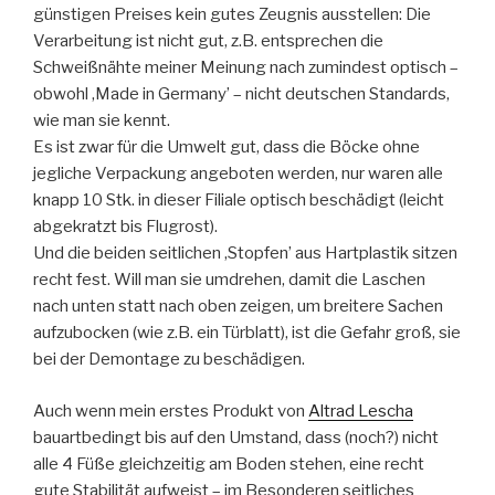
günstigen Preises kein gutes Zeugnis ausstellen: Die
Verarbeitung ist nicht gut, z.B. entsprechen die
Schweißnähte meiner Meinung nach zumindest optisch –
obwohl ‚Made in Germany’ – nicht deutschen Standards,
wie man sie kennt.
Es ist zwar für die Umwelt gut, dass die Böcke ohne
jegliche Verpackung angeboten werden, nur waren alle
knapp 10 Stk. in dieser Filiale optisch beschädigt (leicht
abgekratzt bis Flugrost).
Und die beiden seitlichen ‚Stopfen’ aus Hartplastik sitzen
recht fest. Will man sie umdrehen, damit die Laschen
nach unten statt nach oben zeigen, um breitere Sachen
aufzubocken (wie z.B. ein Türblatt), ist die Gefahr groß, sie
bei der Demontage zu beschädigen.
Auch wenn mein erstes Produkt von
Altrad Lescha
bauartbedingt bis auf den Umstand, dass (noch?) nicht
alle 4 Füße gleichzeitig am Boden stehen, eine recht
gute Stabilität aufweist – im Besonderen seitliches