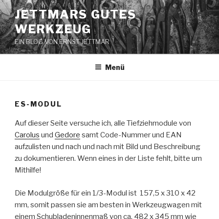
Zum
JETTMARS GUTES
Inhalt
WERKZEUG
springen
EIN BLOG VON ERNST JETTMAR
Menü
ES-MODUL
Auf dieser Seite versuche ich, alle Tiefziehmodule von
Carolus
und
Gedore
samt Code-Nummer und EAN
aufzulisten und nach und nach mit Bild und Beschreibung
zu dokumentieren. Wenn eines in der Liste fehlt, bitte um
Mithilfe!
Die Modulgröße für ein 1/3-Modul ist 157,5 x 310 x 42
mm, somit passen sie am besten in Werkzeugwagen mit
einem Schubladeninnenmaß von ca. 482 x 345 mm wie