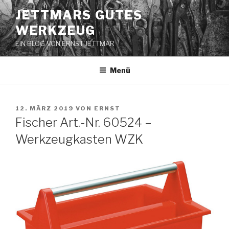
Zum
JETTMARS GUTES
Inhalt
WERKZEUG
springen
EIN BLOG VON ERNST JETTMAR
Menü
VERÖFFENTLICHT
12. MÄRZ 2019
VON
ERNST
AM
Fischer Art.-Nr. 60524 –
Werkzeugkasten WZK