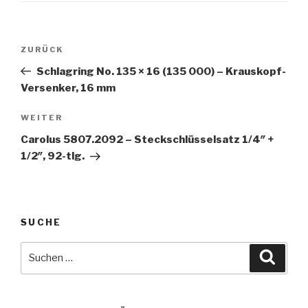
Beitragsnavigation
Vorheriger
ZURÜCK
Beitrag
Schlagring No. 135 × 16 (135 000) – Krauskopf-
Versenker, 16 mm
Nächster
WEITER
Beitrag
Carolus 5807.2092 – Steckschlüsselsatz 1/4″ +
1/2″, 92-tlg.
SUCHE
Suche
Suche
nach: