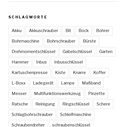
SCHLAGWORTE
Akku
Akkuschrauber
Bit
Bock
Bohrer
Bohrmaschine
Bohrschrauber
Bürste
Drehmomentschlüssel
Gabelschlüssel
Garten
Hammer
Inbus
Inbusschlüssel
Kartuschenpresse
Kiste
Knarre
Koffer
L-Boxx
Ladegerät
Lampe
Maßband
Messer
Multifunktionswerkzeug
Pinzette
Ratsche
Reinigung
Ringschlüssel
Schere
Schlagbohrschrauber
Schleifmaschine
Schraubendreher
schraubenschlüssel