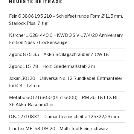
NEUESTE BEITRÄGE
Fein 6 3806 195 210 – Schleifset runde Form Ø 115 mm,
Starlock Plus, 7-tlg.
Kärcher 1.628-449.0 – KWD 3 S V-17/4/20 Anniversary
Edition Nass-/Trockensauger
Zgonc 875-35 – Akku-Schlagschrauber Z-CW 18
Zgonc 115-78 – Holz-Gliedermaßstab 2 m
Jokari 30120 – Universal No. 12 Rundkabel-Entmanteler
für Ø 8 – 13 mm
Metabo 601716850 (01716000) – RM 36-18 LTX BL
36 Akku-Rasenmäher
O.K. 1271083? – Diamanttrennscheibe 125×22,23 mm
Linotex ME-53-09-20 – Multi-Tool klein, schwarz