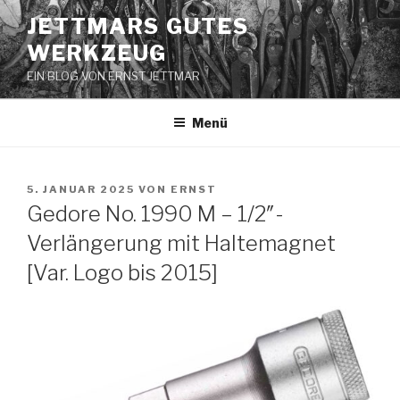
Zum
JETTMARS GUTES
Inhalt
WERKZEUG
springen
EIN BLOG VON ERNST JETTMAR
Menü
VERÖFFENTLICHT
5. JANUAR 2025
VON
ERNST
AM
Gedore No. 1990 M – 1/2″-
Verlängerung mit Haltemagnet
[Var. Logo bis 2015]