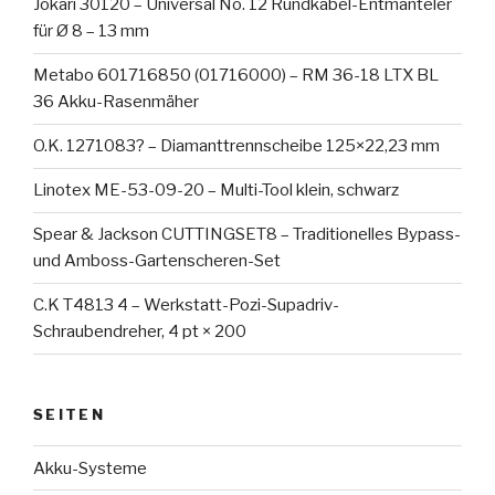
Jokari 30120 – Universal No. 12 Rundkabel-Entmanteler
für Ø 8 – 13 mm
Metabo 601716850 (01716000) – RM 36-18 LTX BL
36 Akku-Rasenmäher
O.K. 1271083? – Diamanttrennscheibe 125×22,23 mm
Linotex ME-53-09-20 – Multi-Tool klein, schwarz
Spear & Jackson CUTTINGSET8 – Traditionelles Bypass-
und Amboss-Gartenscheren-Set
C.K T4813 4 – Werkstatt-Pozi-Supadriv-
Schraubendreher, 4 pt × 200
SEITEN
Akku-Systeme