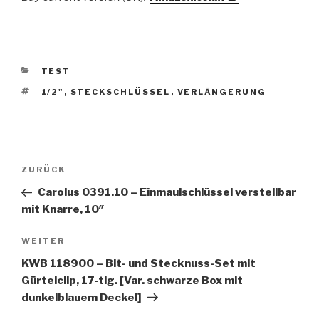
KATEGORIEN
TEST
SCHLAGWÖRTER
1/2"
,
STECKSCHLÜSSEL
,
VERLÄNGERUNG
Beitragsnavigation
Vorheriger
ZURÜCK
Beitrag
Carolus 0391.10 – Einmaulschlüssel verstellbar
mit Knarre, 10″
Nächster
WEITER
Beitrag
KWB 118900 – Bit- und Stecknuss-Set mit
Gürtelclip, 17-tlg. [Var. schwarze Box mit
dunkelblauem Deckel]