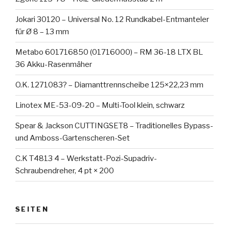
Jokari 30120 – Universal No. 12 Rundkabel-Entmanteler
für Ø 8 – 13 mm
Metabo 601716850 (01716000) – RM 36-18 LTX BL
36 Akku-Rasenmäher
O.K. 1271083? – Diamanttrennscheibe 125×22,23 mm
Linotex ME-53-09-20 – Multi-Tool klein, schwarz
Spear & Jackson CUTTINGSET8 – Traditionelles Bypass-
und Amboss-Gartenscheren-Set
C.K T4813 4 – Werkstatt-Pozi-Supadriv-
Schraubendreher, 4 pt × 200
SEITEN