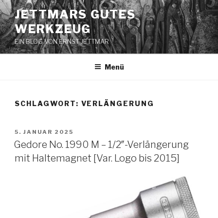
Zum
JETTMARS GUTES
Inhalt
WERKZEUG
springen
EIN BLOG VON ERNST JETTMAR
Menü
SCHLAGWORT:
VERLÄNGERUNG
VERÖFFENTLICHT
5. JANUAR 2025
AM
Gedore No. 1990 M – 1/2″-Verlängerung
mit Haltemagnet [Var. Logo bis 2015]