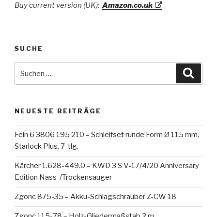
Buy current version (UK):
Amazon.co.uk
SUCHE
Suche
Suche
nach:
NEUESTE BEITRÄGE
Fein 6 3806 195 210 – Schleifset runde Form Ø 115 mm,
Starlock Plus, 7-tlg.
Kärcher 1.628-449.0 – KWD 3 S V-17/4/20 Anniversary
Edition Nass-/Trockensauger
Zgonc 875-35 – Akku-Schlagschrauber Z-CW 18
Zgonc 115-78 – Holz-Gliedermaßstab 2 m