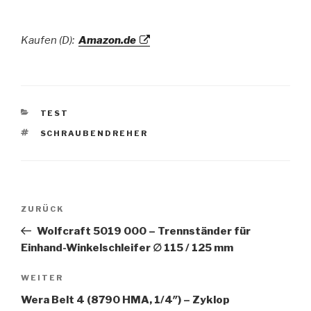
Kaufen (D):
Amazon.de
KATEGORIEN
TEST
SCHLAGWÖRTER
SCHRAUBENDREHER
Beitragsnavigation
Vorheriger
ZURÜCK
Beitrag
Wolfcraft 5019 000 – Trennständer für
Einhand-Winkelschleifer ∅ 115 / 125 mm
Nächster
WEITER
Beitrag
Wera Belt 4 (8790 HMA, 1/4″) – Zyklop