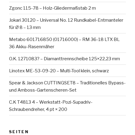
Zgonc 115-78 – Holz-Gliedermaßstab 2 m
Jokari 30120 – Universal No. 12 Rundkabel-Entmanteler
für Ø 8 – 13 mm
Metabo 601716850 (01716000) – RM 36-18 LTX BL
36 Akku-Rasenmäher
O.K. 1271083? – Diamanttrennscheibe 125×22,23 mm
Linotex ME-53-09-20 – Multi-Tool klein, schwarz
Spear & Jackson CUTTINGSET8 – Traditionelles Bypass-
und Amboss-Gartenscheren-Set
C.K T4813 4 – Werkstatt-Pozi-Supadriv-
Schraubendreher, 4 pt × 200
SEITEN