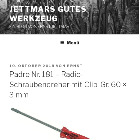
Zum
JETTMARS GUTES
Inhalt
WERKZEUG
springen
EIN BLOG VON ERNST JETTMAR
Menü
VERÖFFENTLICHT
10. OKTOBER 2018
VON
ERNST
AM
Padre Nr. 181 – Radio-
Schraubendreher mit Clip, Gr. 60 ×
3 mm