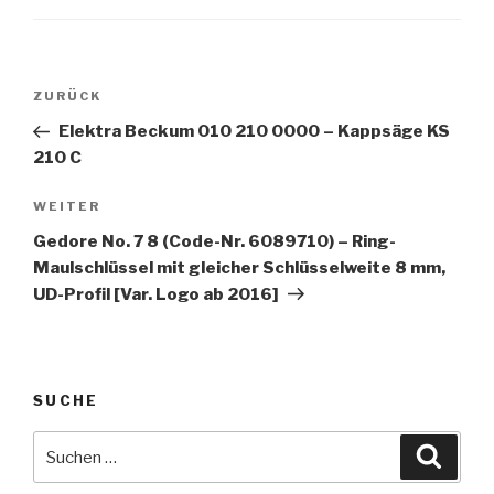
Beitragsnavigation
Vorheriger
ZURÜCK
Beitrag
Elektra Beckum 010 210 0000 – Kappsäge KS
210 C
Nächster
WEITER
Beitrag
Gedore No. 7 8 (Code-Nr. 6089710) – Ring-
Maulschlüssel mit gleicher Schlüsselweite 8 mm,
UD-Profil [Var. Logo ab 2016]
SUCHE
Suche
Suche
nach: