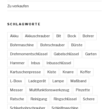
Zu verkaufen
SCHLAGWORTE
Akku
Akkuschrauber
Bit
Bock
Bohrer
Bohrmaschine
Bohrschrauber
Bürste
Drehmomentschlüssel
Gabelschlüssel
Garten
Hammer
Inbus
Inbusschlüssel
Kartuschenpresse
Kiste
Knarre
Koffer
L-Boxx
Ladegerät
Lampe
Maßband
Messer
Multifunktionswerkzeug
Pinzette
Ratsche
Reinigung
Ringschlüssel
Schere
Schlagbohrschrauber
Schleifmaschine