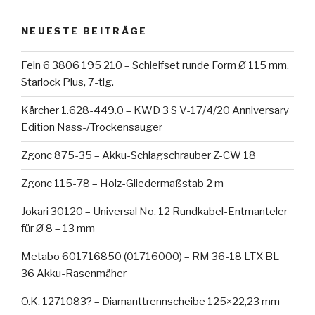
NEUESTE BEITRÄGE
Fein 6 3806 195 210 – Schleifset runde Form Ø 115 mm,
Starlock Plus, 7-tlg.
Kärcher 1.628-449.0 – KWD 3 S V-17/4/20 Anniversary
Edition Nass-/Trockensauger
Zgonc 875-35 – Akku-Schlagschrauber Z-CW 18
Zgonc 115-78 – Holz-Gliedermaßstab 2 m
Jokari 30120 – Universal No. 12 Rundkabel-Entmanteler
für Ø 8 – 13 mm
Metabo 601716850 (01716000) – RM 36-18 LTX BL
36 Akku-Rasenmäher
O.K. 1271083? – Diamanttrennscheibe 125×22,23 mm