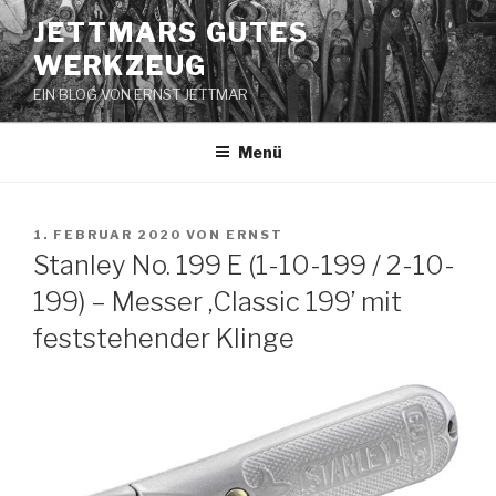
Zum
JETTMARS GUTES
Inhalt
WERKZEUG
springen
EIN BLOG VON ERNST JETTMAR
Menü
VERÖFFENTLICHT
1. FEBRUAR 2020
VON
ERNST
AM
Stanley No. 199 E (1-10-199 / 2-10-
199) – Messer ‚Classic 199’ mit
feststehender Klinge