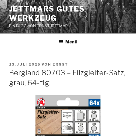
Zum
JETTMARS GUTES
Inhalt
WERKZEUG
springen
EIN BLOG VON ERNST JETTMAR
Menü
VERÖFFENTLICHT
13. JULI 2025
VON
ERNST
AM
Bergland 80703 – Filzgleiter-Satz,
grau, 64-tlg.