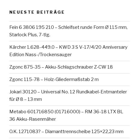
NEUESTE BEITRÄGE
Fein 6 3806 195 210 – Schleifset runde Form Ø 115 mm,
Starlock Plus, 7-tlg.
Kärcher 1.628-449.0 – KWD 3 S V-17/4/20 Anniversary
Edition Nass-/Trockensauger
Zgonc 875-35 – Akku-Schlagschrauber Z-CW 18
Zgonc 115-78 – Holz-Gliedermaßstab 2 m
Jokari 30120 – Universal No. 12 Rundkabel-Entmanteler
für Ø 8 – 13 mm
Metabo 601716850 (01716000) – RM 36-18 LTX BL
36 Akku-Rasenmäher
O.K. 1271083? – Diamanttrennscheibe 125×22,23 mm