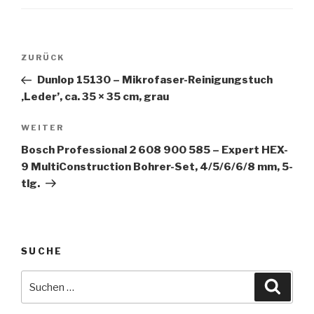
Beitragsnavigation
Vorheriger
ZURÜCK
Beitrag
Dunlop 15130 – Mikrofaser-Reinigungstuch
‚Leder’, ca. 35 × 35 cm, grau
Nächster
WEITER
Beitrag
Bosch Professional 2 608 900 585 – Expert HEX-
9 MultiConstruction Bohrer-Set, 4/5/6/6/8 mm, 5-
tlg.
SUCHE
Suche
Suche
nach: