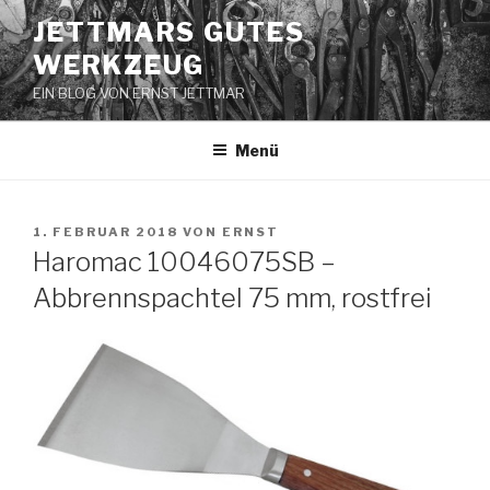
Zum
JETTMARS GUTES
Inhalt
WERKZEUG
springen
EIN BLOG VON ERNST JETTMAR
Menü
VERÖFFENTLICHT
1. FEBRUAR 2018
VON
ERNST
AM
Haromac 10046075SB –
Abbrennspachtel 75 mm, rostfrei