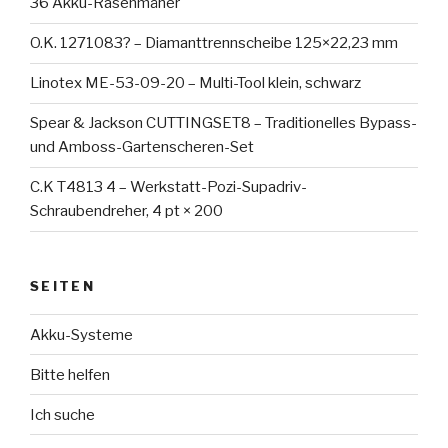
36 Akku-Rasenmäher
O.K. 1271083? – Diamanttrennscheibe 125×22,23 mm
Linotex ME-53-09-20 – Multi-Tool klein, schwarz
Spear & Jackson CUTTINGSET8 – Traditionelles Bypass-
und Amboss-Gartenscheren-Set
C.K T4813 4 – Werkstatt-Pozi-Supadriv-
Schraubendreher, 4 pt × 200
SEITEN
Akku-Systeme
Bitte helfen
Ich suche