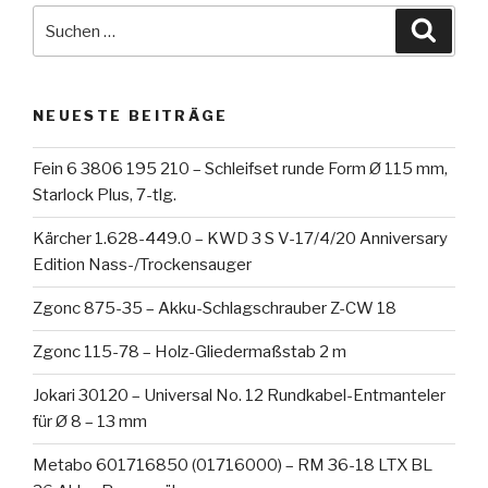
Suche
Suche
nach:
NEUESTE BEITRÄGE
Fein 6 3806 195 210 – Schleifset runde Form Ø 115 mm,
Starlock Plus, 7-tlg.
Kärcher 1.628-449.0 – KWD 3 S V-17/4/20 Anniversary
Edition Nass-/Trockensauger
Zgonc 875-35 – Akku-Schlagschrauber Z-CW 18
Zgonc 115-78 – Holz-Gliedermaßstab 2 m
Jokari 30120 – Universal No. 12 Rundkabel-Entmanteler
für Ø 8 – 13 mm
Metabo 601716850 (01716000) – RM 36-18 LTX BL