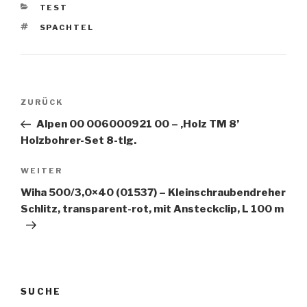
KATEGORIEN
TEST
SCHLAGWÖRTER
SPACHTEL
Beitragsnavigation
Vorheriger
ZURÜCK
Beitrag
Alpen 00 006000921 00 – ‚Holz TM 8’
Holzbohrer-Set 8-tlg.
Nächster
WEITER
Beitrag
Wiha 500/3,0×40 (01537) – Kleinschraubendreher
Schlitz, transparent-rot, mit Ansteckclip, L 100 m
SUCHE