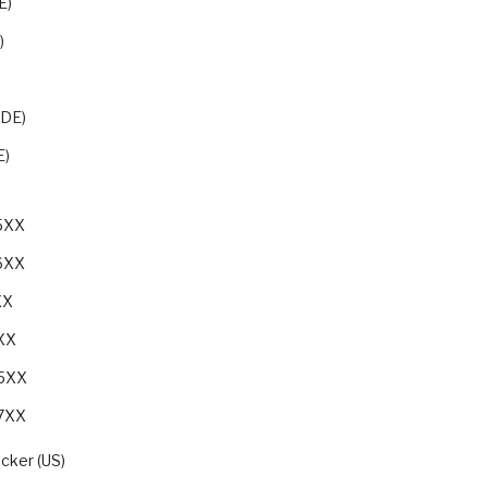
E)
)
)
(DE)
E)
05XX
06XX
XX
9XX
05XX
07XX
cker (US)