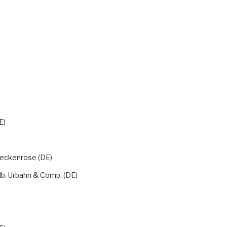
)
E)
eckenrose (DE)
lb. Urbahn & Comp. (DE)