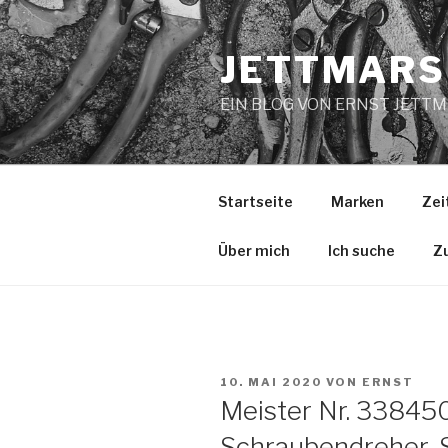
Zum
Inhalt
JETTMARS
springen
EIN BLOG VON ERNST JETT
Startseite
Marken
Zei
Über mich
Ich suche
Z
VERÖFFENTLICHT
10. MAI 2020
VON
ERNST
AM
Meister Nr. 338450
Schraubendreher-Sa