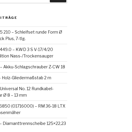
EITRÄGE
5 210 – Schleifset runde Form Ø
k Plus, 7-tlg.
-449.0 – KWD 3 S V-17/4/20
dition Nass-/Trockensauger
– Akku-Schlagschrauber Z-CW 18
– Holz-Gliedermaßstab 2 m
 Universal No. 12 Rundkabel-
ür Ø 8 – 13 mm
6850 (01716000) – RM 36-18 LTX
asenmäher
 – Diamanttrennscheibe 125×22,23