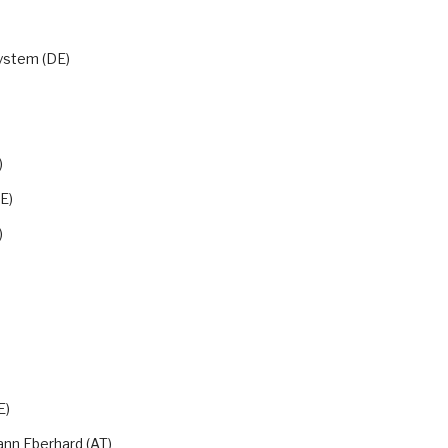
ystem (DE)
)
E)
)
E)
ann Eberhard (AT)