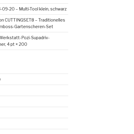
09-20 – Multi-Tool klein, schwarz
on CUTTINGSET8 – Traditionelles
Amboss-Gartenscheren-Set
Werkstatt-Pozi-Supadriv-
er, 4 pt × 200
e