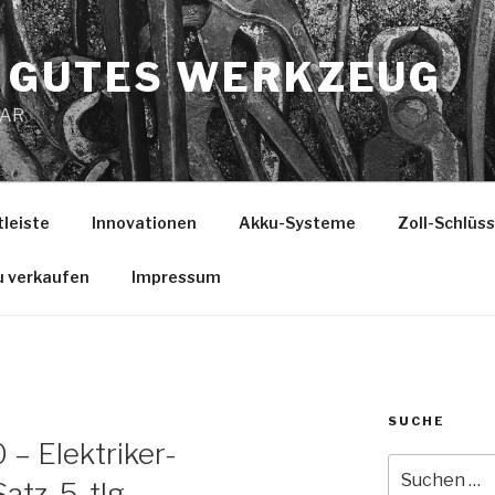
 GUTES WERKZEUG
MAR
tleiste
Innovationen
Akku-Systeme
Zoll-Schlüs
u verkaufen
Impressum
SUCHE
 – Elektriker-
Suche
tz, 5-tlg.
nach: