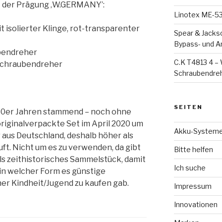
t der Prägung ‚W.GERMANY’:
Linotex ME-53-
 isolierter Klinge, rot-transparenter
Spear & Jacks
Bypass- und 
ubendreher
C.K T4813 4 – 
-Schraubendreher
Schraubendreh
SEITEN
80er Jahren stammend – noch ohne
 originalverpackte Set im April 2020 um
Akku-System
r aus Deutschland, deshalb höher als
uft. Nicht um es zu verwenden, da gibt
Bitte helfen
ls zeithistorisches Sammelstück, damit
Ich suche
 in welcher Form es günstige
er Kindheit/Jugend zu kaufen gab.
Impressum
Innovationen