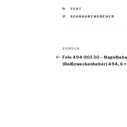
KATEGORIEN
TEST
SCHLAGWÖRTER
SCHRAUBENDREHER
Beitragsnavigation
Vorheriger
ZURÜCK
Beitrag
Felo 494 003 30 – Nagelheb
(Reißzweckenheber) 494, 6 ×