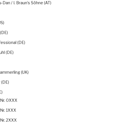
u-Dan / I. Braun’s Söhne (AT)
S)
(DE)
essional (DE)
hl (DE)
)
 Kammerling (UK)
 (DE)
E)
-Nr. 0XXX
-Nr. 1XXX
-Nr. 2XXX