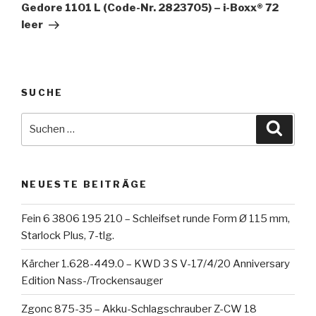
Beitrag
Gedore 1101 L (Code-Nr. 2823705) – i-Boxx® 72
leer
SUCHE
Suche
Suche
nach:
NEUESTE BEITRÄGE
Fein 6 3806 195 210 – Schleifset runde Form Ø 115 mm,
Starlock Plus, 7-tlg.
Kärcher 1.628-449.0 – KWD 3 S V-17/4/20 Anniversary
Edition Nass-/Trockensauger
Zgonc 875-35 – Akku-Schlagschrauber Z-CW 18