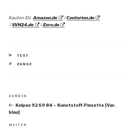
Kaufen (D):
Amazon.de
/
Contorion.de
/
SVH24.de
/
Zoro.de
KATEGORIEN
TEST
SCHLAGWÖRTER
ZANGE
Beitragsnavigation
Vorheriger
ZURÜCK
Beitrag
Knipex 92 69 84 – Kunststoff-Pinzette [Var.
blau]
Nächster
WEITER