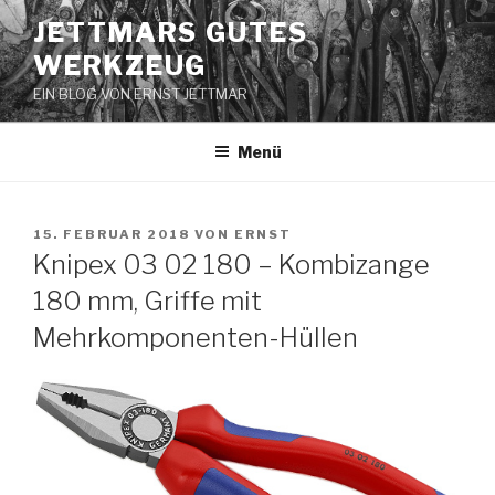
Zum
JETTMARS GUTES
Inhalt
WERKZEUG
springen
EIN BLOG VON ERNST JETTMAR
Menü
VERÖFFENTLICHT
15. FEBRUAR 2018
VON
ERNST
AM
Knipex 03 02 180 – Kombizange
180 mm, Griffe mit
Mehrkomponenten-Hüllen