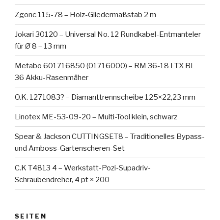
Zgonc 115-78 – Holz-Gliedermaßstab 2 m
Jokari 30120 – Universal No. 12 Rundkabel-Entmanteler
für Ø 8 – 13 mm
Metabo 601716850 (01716000) – RM 36-18 LTX BL
36 Akku-Rasenmäher
O.K. 1271083? – Diamanttrennscheibe 125×22,23 mm
Linotex ME-53-09-20 – Multi-Tool klein, schwarz
Spear & Jackson CUTTINGSET8 – Traditionelles Bypass-
und Amboss-Gartenscheren-Set
C.K T4813 4 – Werkstatt-Pozi-Supadriv-
Schraubendreher, 4 pt × 200
SEITEN