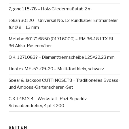
Zgonc 115-78 – Holz-Gliedermaßstab 2 m
Jokari 30120 – Universal No. 12 Rundkabel-Entmanteler
für Ø 8 – 13 mm
Metabo 601716850 (01716000) – RM 36-18 LTX BL
36 Akku-Rasenmäher
O.K. 1271083? – Diamanttrennscheibe 125×22,23 mm
Linotex ME-53-09-20 – Multi-Tool klein, schwarz
Spear & Jackson CUTTINGSET8 – Traditionelles Bypass-
und Amboss-Gartenscheren-Set
C.K T4813 4 – Werkstatt-Pozi-Supadriv-
Schraubendreher, 4 pt × 200
SEITEN