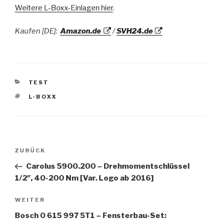
Weitere L-Boxx-Einlagen hier
.
Kaufen [DE]:
Amazon.de
/
SVH24.de
KATEGORIEN
TEST
SCHLAGWÖRTER
L-BOXX
Beitragsnavigation
Vorheriger
ZURÜCK
Beitrag
Carolus 5900.200 – Drehmomentschlüssel
1/2″, 40-200 Nm [Var. Logo ab 2016]
Nächster
WEITER
Beitrag
Bosch 0 615 997 5T1 – Fensterbau-Set: