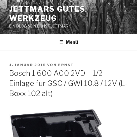
Zum
JETTMARS GUTES
Inhalt
WERKZEUG
springen
EIN BLOG VON ERNST JETTMAR
Menü
VERÖFFENTLICHT
1. JANUAR 2015
VON
ERNST
AM
Bosch 1 600 A00 2VD – 1/2
Einlage für GSC / GWI 10.8 / 12V (L-
Boxx 102 alt)