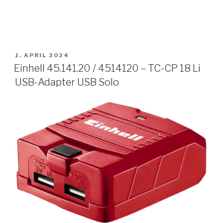
VERÖFFENTLICHT
1. APRIL 2024
AM
Einhell 45.141.20 / 4514120 – TC-CP 18 Li
USB-Adapter USB Solo