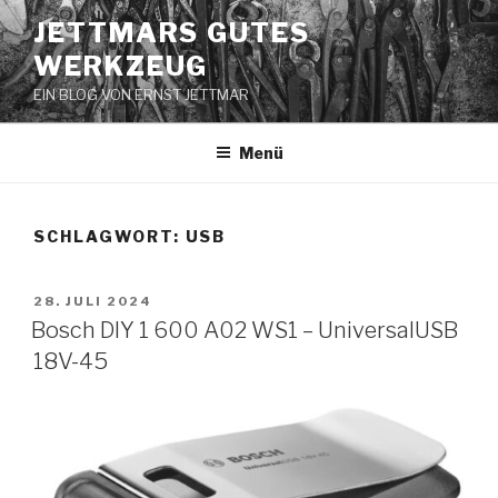
Zum
JETTMARS GUTES
Inhalt
WERKZEUG
springen
EIN BLOG VON ERNST JETTMAR
Menü
SCHLAGWORT:
USB
VERÖFFENTLICHT
28. JULI 2024
AM
Bosch DIY 1 600 A02 WS1 – UniversalUSB
18V-45