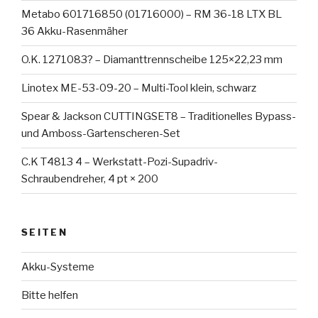
Metabo 601716850 (01716000) – RM 36-18 LTX BL
36 Akku-Rasenmäher
O.K. 1271083? – Diamanttrennscheibe 125×22,23 mm
Linotex ME-53-09-20 – Multi-Tool klein, schwarz
Spear & Jackson CUTTINGSET8 – Traditionelles Bypass-
und Amboss-Gartenscheren-Set
C.K T4813 4 – Werkstatt-Pozi-Supadriv-
Schraubendreher, 4 pt × 200
SEITEN
Akku-Systeme
Bitte helfen