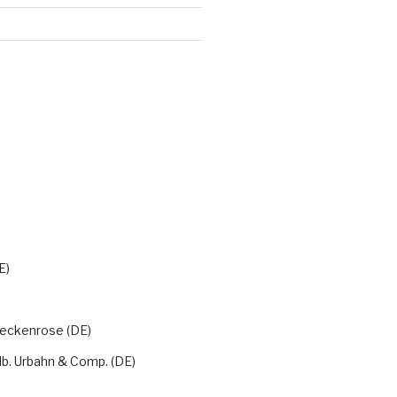
)
E)
eckenrose (DE)
lb. Urbahn & Comp. (DE)