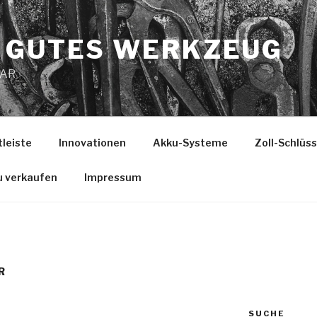
 GUTES WERKZEUG
MAR
tleiste
Innovationen
Akku-Systeme
Zoll-Schlüs
u verkaufen
Impressum
R
SUCHE