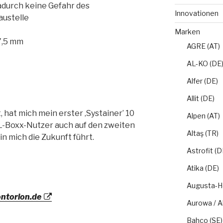
adurch keine Gefahr des
Innovationen
austelle
Marken
7,5 mm
AGRE (AT)
AL-KO (DE
Alfer (DE)
Allit (DE)
 hat mich mein erster ‚Systainer’ 10
Alpen (AT)
s L-Boxx-Nutzer auch auf den zweiten
Altaş (TR)
in mich die Zukunft führt.
Astrofit (D
Atika (DE)
Augusta-H
ntorion.de
Aurowa / A
Bahco (SE)