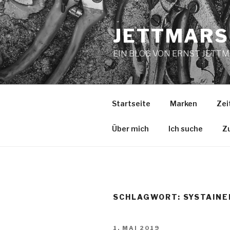
Zum
Inhalt
JETTMARS
springen
EIN BLOG VON ERNST JETT
Startseite
Marken
Zei
Über mich
Ich suche
Z
SCHLAGWORT:
SYSTAINE
VERÖFFENTLICHT
1. MAI 2019