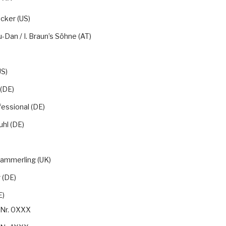
cker (US)
u-Dan / I. Braun’s Söhne (AT)
S)
(DE)
essional (DE)
hl (DE)
)
 Kammerling (UK)
 (DE)
E)
-Nr. 0XXX