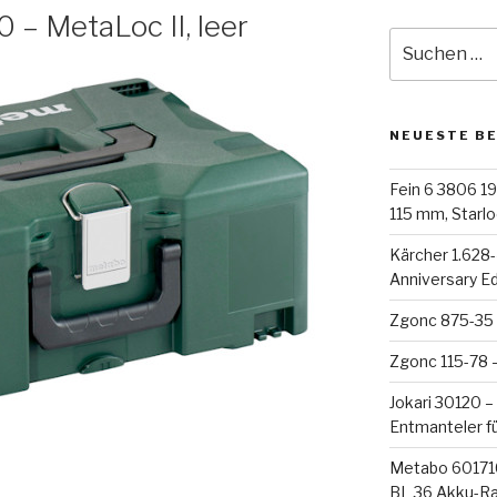
– MetaLoc II, leer
Suche
nach:
NEUESTE B
Fein 6 3806 19
115 mm, Starloc
Kärcher 1.628
Anniversary E
Zgonc 875-35 
Zgonc 115-78 
Jokari 30120 –
Entmanteler f
Metabo 60171
BL 36 Akku-R