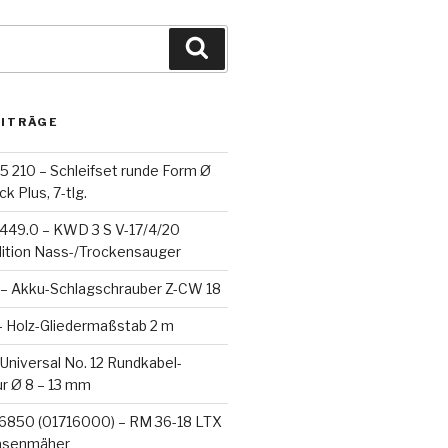
Suchen
EITRÄGE
5 210 – Schleifset runde Form Ø
k Plus, 7-tlg.
-449.0 – KWD 3 S V-17/4/20
dition Nass-/Trockensauger
– Akku-Schlagschrauber Z-CW 18
– Holz-Gliedermaßstab 2 m
 Universal No. 12 Rundkabel-
ür Ø 8 – 13 mm
6850 (01716000) – RM 36-18 LTX
asenmäher