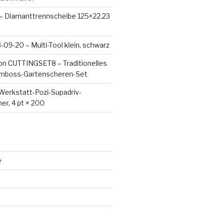
 – Diamanttrennscheibe 125×22,23
09-20 – Multi-Tool klein, schwarz
on CUTTINGSET8 – Traditionelles
Amboss-Gartenscheren-Set
Werkstatt-Pozi-Supadriv-
er, 4 pt × 200
e