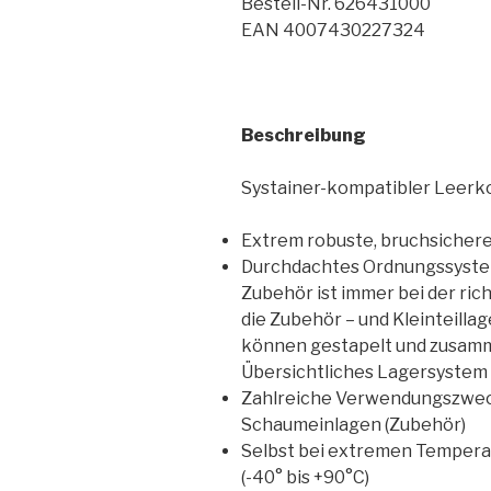
Bestell-Nr. 626431000
EAN 4007430227324
Beschreibung
Systainer-kompatibler Leerko
Extrem robuste, bruchsichere
Durchdachtes Ordnungssystem 
Zubehör ist immer bei der ric
die Zubehör – und Kleinteilla
können gestapelt und zusam
Übersichtliches Lagersystem i
Zahlreiche Verwendungszwecke
Schaumeinlagen (Zubehör)
Selbst bei extremen Temperat
(-40° bis +90°C)