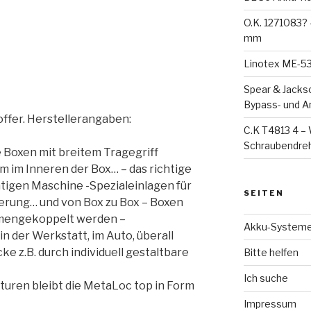
O.K. 1271083?
mm
Linotex ME-53-
Spear & Jacks
Bypass- und 
ffer. Herstellerangaben:
C.K T4813 4 – 
Schraubendreh
 Boxen mit breitem Tragegriff
im Inneren der Box… – das richtige
htigen Maschine -Spezialeinlagen für
SEITEN
gerung… und von Box zu Box – Boxen
mengekoppelt werden –
Akku-System
n der Werkstatt, im Auto, überall
 z.B. durch individuell gestaltbare
Bitte helfen
Ich suche
uren bleibt die MetaLoc top in Form
Impressum