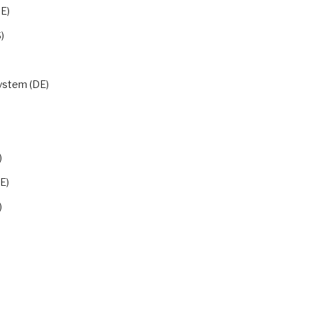
E)
)
ystem (DE)
)
E)
)