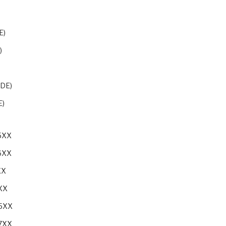
E)
)
)
(DE)
E)
05XX
06XX
XX
9XX
05XX
07XX