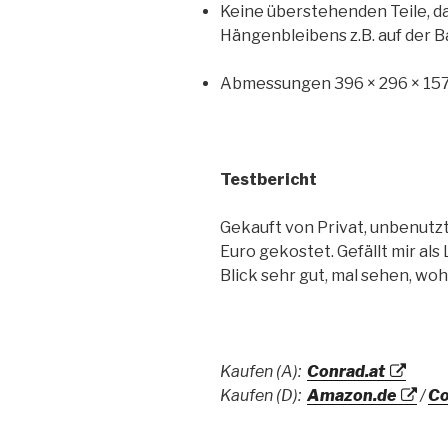
Keine überstehenden Teile, d
Hängenbleibens z.B. auf der B
Abmessungen 396 × 296 × 15
Testbericht
Gekauft von Privat, unbenutzt,
Euro gekostet. Gefällt mir al
Blick sehr gut, mal sehen, woh
Kaufen (A):
Conrad.at
Kaufen (D):
Amazon.de
/
Co