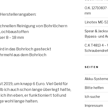
O.K. 1271083?
mm
 Herstellerangaben:
Linotex ME-53-
schnellen Reinigung von Bohrlöchern
Spear & Jacks
d Lochbaustoffen
Bypass- und 
ser 8 – 18 mm
C.K T4813 4 – 
ird in das Bohrloch gesteckt
Schraubendreh
hrmehl aus dem Bohrloch
SEITEN
Akku-System
 2019, um knapp 6 Euro. Viel Geld für
Bitte helfen
lb ich auch schon lange überlegt hatte,
ich ihn eben, er funktioniert toll und
Ich suche
ge wohl lange halten.
Impressum