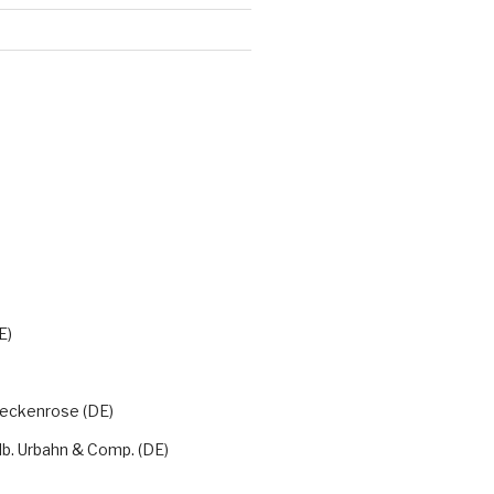
)
E)
eckenrose (DE)
lb. Urbahn & Comp. (DE)