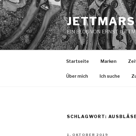
Zum
Inhalt
JETTMARS
springen
EIN BLOG VON ERNST JETT
Startseite
Marken
Zei
Über mich
Ich suche
Z
SCHLAGWORT:
AUSBLÄS
VERÖFFENTLICHT
1. OKTOBER 2019