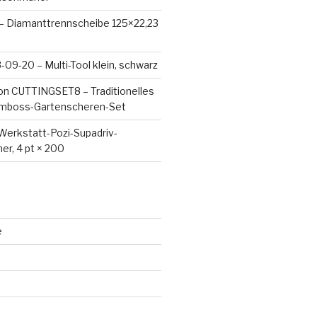
 – Diamanttrennscheibe 125×22,23
09-20 – Multi-Tool klein, schwarz
on CUTTINGSET8 – Traditionelles
Amboss-Gartenscheren-Set
Werkstatt-Pozi-Supadriv-
er, 4 pt × 200
e