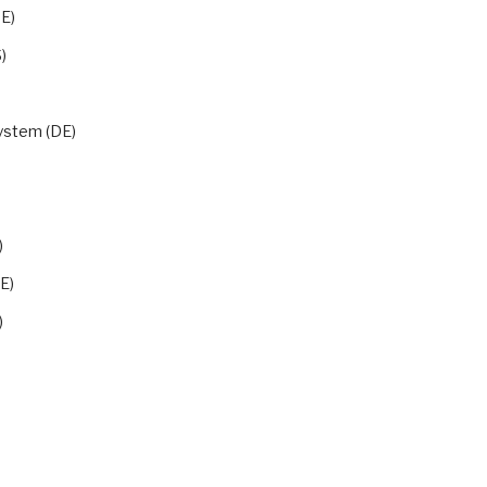
E)
)
ystem (DE)
)
E)
)