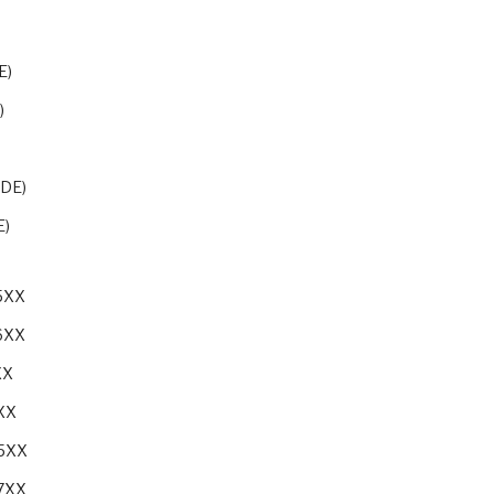
E)
)
)
(DE)
E)
05XX
06XX
XX
9XX
05XX
07XX