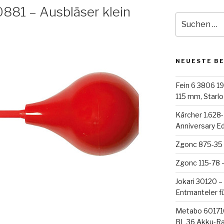
0881 – Ausbläser klein
Suche
nach:
NEUESTE B
Fein 6 3806 19
115 mm, Starloc
Kärcher 1.628
Anniversary E
Zgonc 875-35 
Zgonc 115-78 
Jokari 30120 –
Entmanteler f
Metabo 60171
BL 36 Akku-R