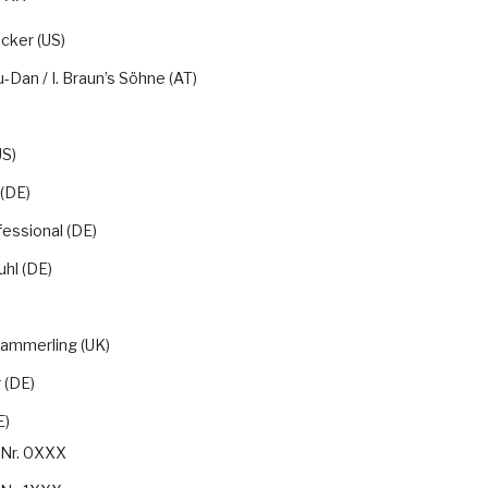
cker (US)
u-Dan / I. Braun’s Söhne (AT)
S)
(DE)
essional (DE)
hl (DE)
)
 Kammerling (UK)
 (DE)
E)
-Nr. 0XXX