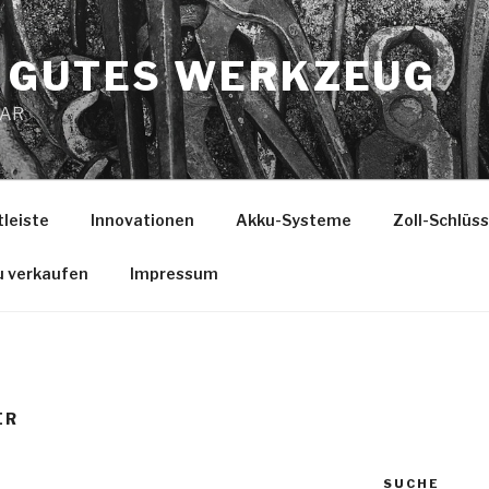
 GUTES WERKZEUG
MAR
tleiste
Innovationen
Akku-Systeme
Zoll-Schlüs
u verkaufen
Impressum
ER
SUCHE