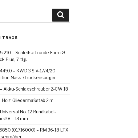
Suchen
EITRÄGE
5 210 – Schleifset runde Form Ø
k Plus, 7-tlg.
-449.0 – KWD 3 S V-17/4/20
dition Nass-/Trockensauger
– Akku-Schlagschrauber Z-CW 18
– Holz-Gliedermaßstab 2 m
 Universal No. 12 Rundkabel-
ür Ø 8 – 13 mm
6850 (01716000) – RM 36-18 LTX
asenmäher