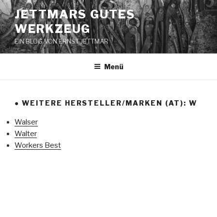
Zum
JETTMARS GUTES
Inhalt
WERKZEUG
springen
EIN BLOG VON ERNST JETTMAR
Menü
● WEITERE HERSTELLER/MARKEN (AT): W
Walser
Walter
Workers Best