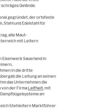
r schräges Gelände.
onal gegründet, der ortsfeste
, Stahl und Edelstahl für
rag, alle Maut-
terreich mit Leitern
 Eisenwerk Sauerland in
eimern.
men in die dritte
übergab die Leitung an seinen
nahm das Unternehmen die
n von der Firma
Leifheit
, mit
e Dampfbügelsysteme an
reich Stehleitern Marktführer