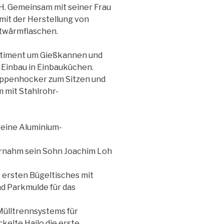
H. Gemeinsam mit seiner Frau
mit der Herstellung von
ttwärmflaschen.
rtiment um Gießkannen und
 Einbau in Einbauküchen.
eppenhocker zum Sitzen und
 mit Stahlrohr-
 eine Aluminium-
ernahm sein Sohn Joachim Loh
 ersten Bügeltisches mit
nd Parkmulde für das
Mülltrennsystems für
kelte Hailo die erste