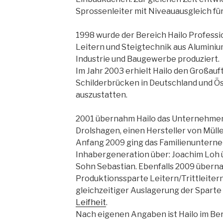
Sprossenleiter mit Niveauausgleich fü
1998 wurde der Bereich Hailo Professi
Leitern und Steigtechnik aus Aluminium
Industrie und Baugewerbe produziert.
Im Jahr 2003 erhielt Hailo den Großauft
Schilderbrücken in Deutschland und Ös
auszustatten.
2001 übernahm Hailo das Unternehmen
Drolshagen, einen Hersteller von Müll
Anfang 2009 ging das Familienunterneh
Inhabergeneration über: Joachim Loh 
Sohn Sebastian. Ebenfalls 2009 über
Produktionssparte Leitern/Trittleiter
gleichzeitiger Auslagerung der Spart
Leifheit
.
Nach eigenen Angaben ist Hailo im Be