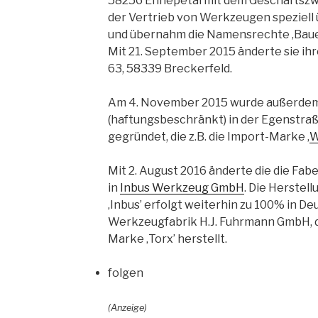
58256 Ennepetal mit dem Geschäftszw
der Vertrieb von Werkzeugen speziell 
und übernahm die Namensrechte ‚Bauer 
Mit 21. September 2015 änderte sie ihr
63, 58339 Breckerfeld.
Am 4. November 2015 wurde außerdem 
(haftungsbeschränkt) in der Egenstra
gegründet, die z.B. die Import-Marke ‚
W
Mit 2. August 2016 änderte die die Fab
in
Inbus Werkzeug GmbH
. Die Herste
‚Inbus’ erfolgt weiterhin zu 100% in D
Werkzeugfabrik H.J. Fuhrmann GmbH, di
Marke ‚Torx’ herstellt.
folgen
(Anzeige)