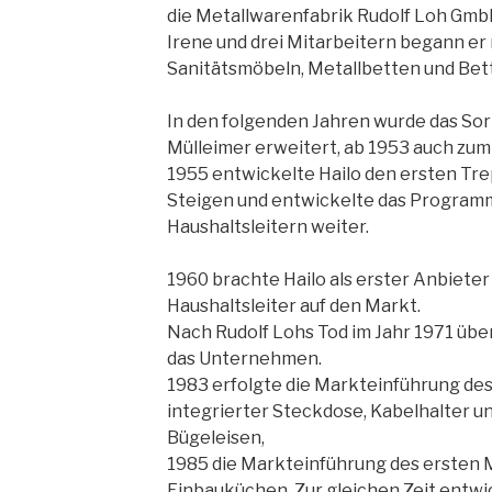
die Metallwarenfabrik Rudolf Loh Gmb
Irene und drei Mitarbeitern begann er 
Sanitätsmöbeln, Metallbetten und Be
In den folgenden Jahren wurde das So
Mülleimer erweitert, ab 1953 auch zum
1955 entwickelte Hailo den ersten Tr
Steigen und entwickelte das Programm
Haushaltsleitern weiter.
1960 brachte Hailo als erster Anbieter
Haushaltsleiter auf den Markt.
Nach Rudolf Lohs Tod im Jahr 1971 üb
das Unternehmen.
1983 erfolgte die Markteinführung des
integrierter Steckdose, Kabelhalter u
Bügeleisen,
1985 die Markteinführung des ersten 
Einbauküchen. Zur gleichen Zeit entwic