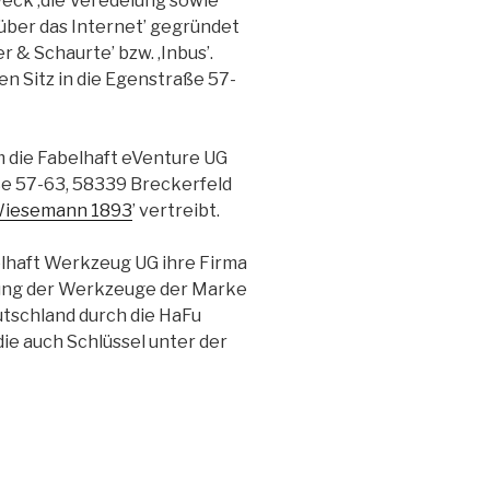
eck ‚die Veredelung sowie
über das Internet’ gegründet
& Schaurte’ bzw. ‚Inbus’.
en Sitz in die Egenstraße 57-
die Fabelhaft eVenture UG
ße 57-63, 58339 Breckerfeld
iesemann 1893
’ vertreibt.
elhaft Werkzeug UG ihre Firma
llung der Werkzeuge der Marke
eutschland durch die HaFu
e auch Schlüssel unter der