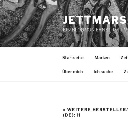
Zum
Inhalt
JETTMARS
springen
EIN BLOG VON ERNST JETT
Startseite
Marken
Zei
Über mich
Ich suche
Z
● WEITERE HERSTELLER
(DE): H