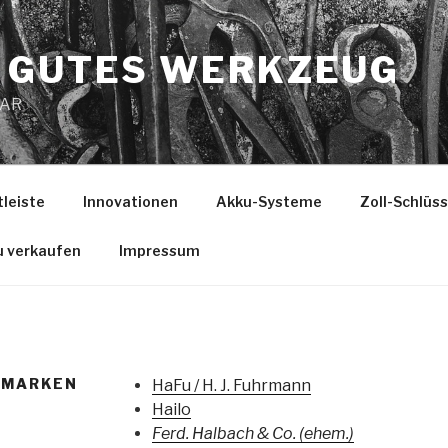
 GUTES WERKZEUG
MAR
tleiste
Innovationen
Akku-Systeme
Zoll-Schlüs
u verkaufen
Impressum
/MARKEN
HaFu / H. J. Fuhrmann
Hailo
Ferd. Halbach & Co. (ehem.)