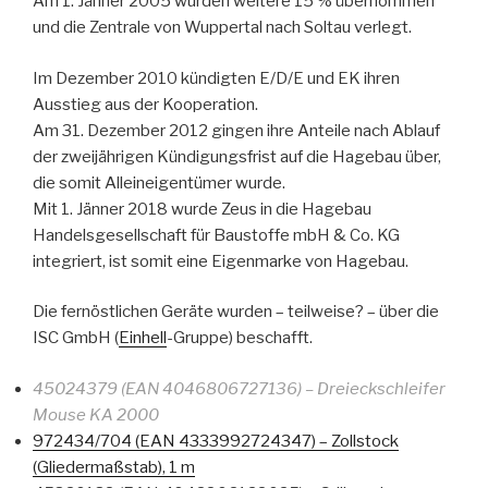
Am 1. Jänner 2005 wurden weitere 15 % übernommen
und die Zentrale von Wuppertal nach Soltau verlegt.
Im Dezember 2010 kündigten E/D/E und EK ihren
Ausstieg aus der Kooperation.
Am 31. Dezember 2012 gingen ihre Anteile nach Ablauf
der zweijährigen Kündigungsfrist auf die Hagebau über,
die somit Alleineigentümer wurde.
Mit 1. Jänner 2018 wurde Zeus in die Hagebau
Handelsgesellschaft für Baustoffe mbH & Co. KG
integriert, ist somit eine Eigenmarke von Hagebau.
Die fernöstlichen Geräte wurden – teilweise? – über die
ISC GmbH (
Einhell
-Gruppe) beschafft.
45024379 (EAN 4046806727136) – Dreieckschleifer
Mouse KA 2000
972434/704 (EAN 4333992724347) – Zollstock
(Gliedermaßstab), 1 m