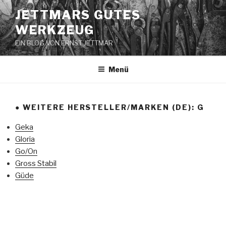
Zum
JETTMARS GUTES
Inhalt
WERKZEUG
springen
EIN BLOG VON ERNST JETTMAR
Menü
● WEITERE HERSTELLER/MARKEN (DE): G
Geka
Gloria
Go/On
Gross Stabil
Güde