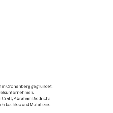
n in Cronenberg gegründet.
ndelsunternehmen.
 Craft, Abraham Diedrichs
h Erbschloe und Metafranc