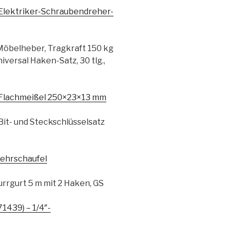
Elektriker-Schraubendreher-
öbelheber, Tragkraft 150 kg
ersal Haken-Satz, 30 tlg.,
Flachmeißel 250×23×13 mm
t- und Steckschlüsselsatz
ehrschaufel
rrgurt 5 m mit 2 Haken, GS
439) – 1/4″-