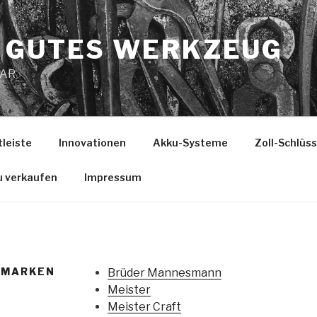
 GUTES WERKZEUG
MAR
tleiste
Innovationen
Akku-Systeme
Zoll-Schlüs
u verkaufen
Impressum
/MARKEN
Brüder Mannesmann
Meister
Meister Craft