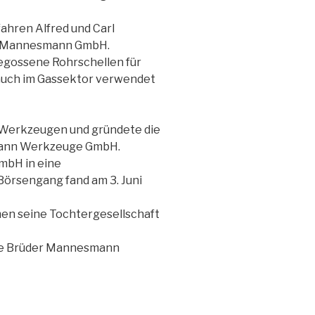
ahren Alfred und Carl
r Mannesmann GmbH.
gossene Rohrschellen für
 auch im Gassektor verwendet
Werkzeugen und gründete die
mann Werkzeuge GmbH.
mbH in eine
Börsengang fand am 3. Juni
en seine Tochtergesellschaft
die Brüder Mannesmann