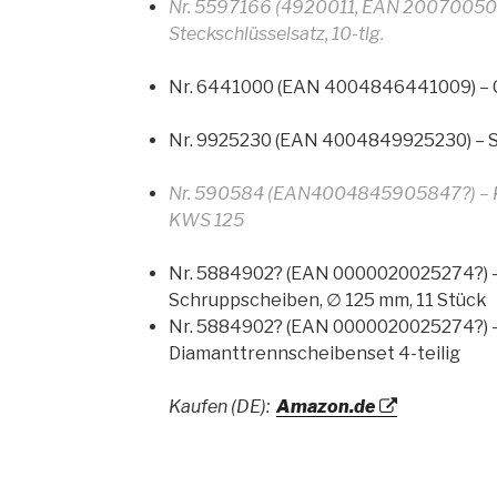
Nr. 5597166 (4920011, EAN 200700507
Steckschlüsselsatz, 10-tlg.
Nr. 6441000 (EAN 4004846441009) – 
Nr. 9925230 (EAN 4004849925230) – 
Nr. 590584 (EAN4004845905847?) – Ki
KWS 125
Nr. 5884902? (EAN 0000020025274?) 
Schruppscheiben, ∅ 125 mm, 11 Stück
Nr. 5884902? (EAN 0000020025274?) 
Diamanttrennscheibenset 4-teilig
Kaufen (DE):
Amazon.de