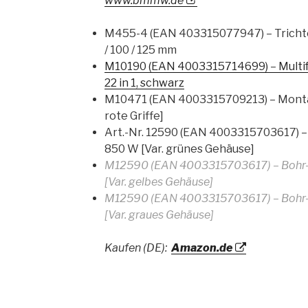
www.bmmw.de
M455-4 (EAN 403315077947) – Trichtersa
/ 100 / 125 mm
M10190 (EAN 4003315714699)
–
Multi
22 in 1, schwarz
M10471 (EAN 4003315709213) – Montag
rote Griffe]
Art.-Nr. 12590 (EAN 4003315703617) 
850 W [Var. grünes Gehäuse]
M12590 (EAN 4003315703617) – Bohr
[Var. gelbes Gehäuse]
M12590 (EAN 4003315703617) – Bohr
[Var. graues Gehäuse]
Kaufen (DE):
Amazon.de