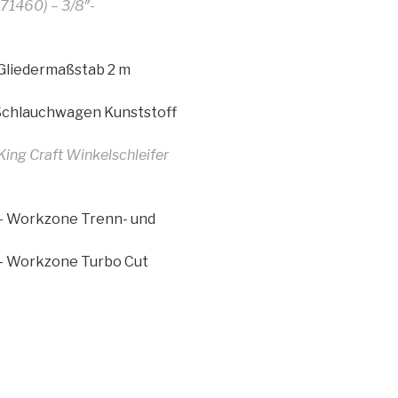
1460) – 3/8″-
Gliedermaßstab 2 m
Schlauchwagen Kunststoff
ng Craft Winkelschleifer
– Workzone Trenn- und
– Workzone Turbo Cut