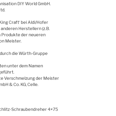
anisation DIY World GmbH.
td.
ng Craft‘ bei Aldi/Hofer
anderen Herstellern (z.B.
h Produkte der neueren
on Meister.
durch die Würth-Gruppe
aften unter dem Namen
eführt.
nte Verschmelzung der Meister
bH & Co. KG, Celle.
chlitz-Schraubendreher 4×75