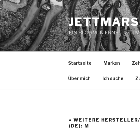
Zum
Inhalt
JETTMARS
springen
EIN BLOG VON ERNST JETT
Startseite
Marken
Zei
Über mich
Ich suche
Z
● WEITERE HERSTELLER
(DE): M