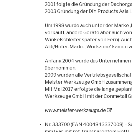
2001 folgte die Gründung der Dachorg
2003 Gründung der DIY Products Asia L
Um 1998 wurde auch unter der Marke ‚Ki
verkauft, andere Geräte aber auch von 
Winkelschleifer später von Fern). Auc
Aldi/Hofer-Marke ‚Workzone‘ kamen v
Anfang 2004 wurde das Unternehmen 
übernommen.
2009 wurden alle Vertriebsgesellsch
Meister Werkzeuge GmbH zusammeng
Mit Mai 2017 erfolgte die lange gepla
Werkzeuge GmbH mit der
Conmetall
Gm
www.meister-werkzeuge.de
Nr. 333700 (EAN 4004843337008) – S
mm [Var. mit rot-transparentem Heft]