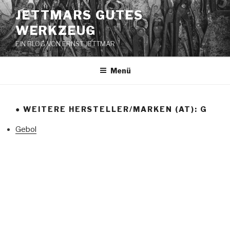
Zum
JETTMARS GUTES
Inhalt
WERKZEUG
springen
EIN BLOG VON ERNST JETTMAR
Menü
● WEITERE HERSTELLER/MARKEN (AT): G
Gebol