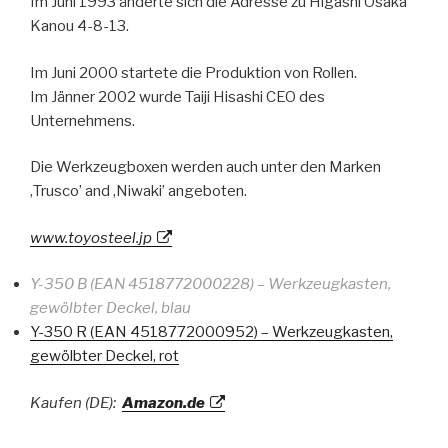
Im Juni 1993 änderte sich die Adresse zu Higashi Osaka
Kanou 4-8-13.
Im Juni 2000 startete die Produktion von Rollen.
Im Jänner 2002 wurde Taiji Hisashi CEO des
Unternehmens.
Die Werkzeugboxen werden auch unter den Marken
‚Trusco’ and ‚Niwaki’ angeboten.
www.toyosteel.jp
Y-350 B (EAN 4518772000228) – Werkzeugkasten,
gewölbter Deckel, blau
Y-350 R (EAN 4518772000952) – Werkzeugkasten,
gewölbter Deckel, rot
Kaufen (DE):
Amazon.de