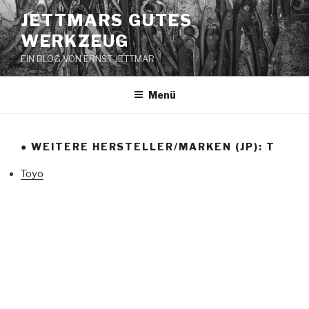
Zum
JETTMARS GUTES
Inhalt
WERKZEUG
springen
EIN BLOG VON ERNST JETTMAR
Menü
● WEITERE HERSTELLER/MARKEN (JP): T
Toyo