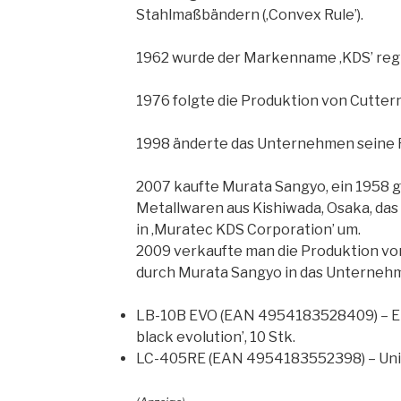
Stahlmaßbändern (‚Convex Rule’).
1962 wurde der Markenname ‚KDS’ regis
1976 folgte die Produktion von Cuttern
1998 änderte das Unternehmen seine Fi
2007 kaufte Murata Sangyo, ein 1958 
Metallwaren aus Kishiwada, Osaka, da
in ‚Muratec KDS Corporation’ um.
2009 verkaufte man die Produktion vo
durch Murata Sangyo in das Unterne
LB-10B EVO (EAN 4954183528409) – Er
black evolution’, 10 Stk.
LC-405RE (EAN 4954183552398) – Univ