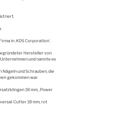
triert.
.
rma in ‚KDS Corporation’.
gegründeter Hersteller von
s Unternehmen und nannte es
n Nägeln und Schrauben, die
hmen gekommen war.
satzklingen 18 mm, ‚Power
ersal-Cutter 18 mm, rot