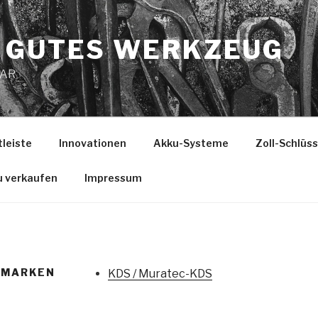
 GUTES WERKZEUG
MAR
tleiste
Innovationen
Akku-Systeme
Zoll-Schlüs
u verkaufen
Impressum
/MARKEN
KDS / Muratec-KDS