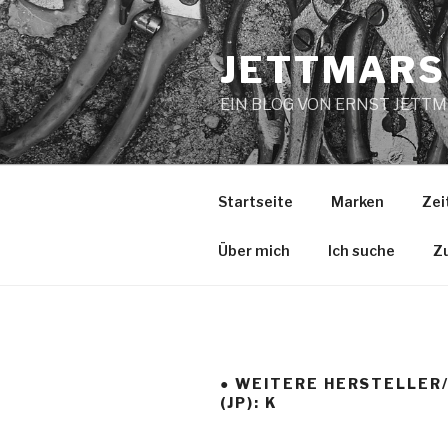
Zum
Inhalt
JETTMARS
springen
EIN BLOG VON ERNST JETT
Startseite
Marken
Zei
Über mich
Ich suche
Z
● WEITERE HERSTELLER
(JP): K