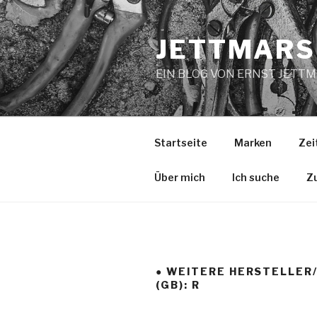
Zum
Inhalt
JETTMARS
springen
EIN BLOG VON ERNST JETT
Startseite
Marken
Zei
Über mich
Ich suche
Z
● WEITERE HERSTELLER
(GB): R