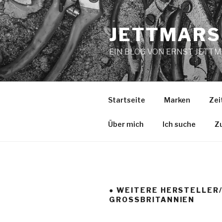
Zum
Inhalt
JETTMARS
springen
EIN BLOG VON ERNST JETT
Startseite
Marken
Zei
Über mich
Ich suche
Z
● WEITERE HERSTELLER
GROSSBRITANNIEN