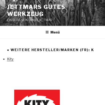
Zum
JETTMARS GUTES
Inhalt
WERKZEUG
springen
EIN BLOG VON ERNST JETTMAR
Menü
● WEITERE HERSTELLER/MARKEN (FR): K
Kity